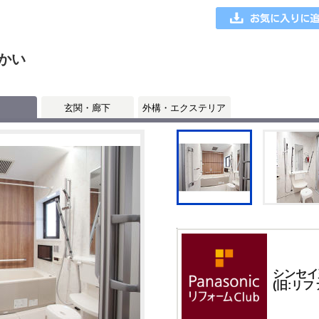
かい
玄関・廊下
外構・エクステリア
シンセイ
(旧:リ