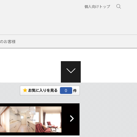
個人向けトップ
のお客様
M
E
N
0
U