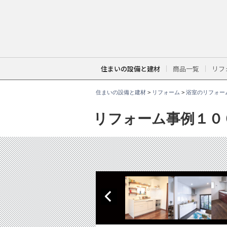
こ
こ
か
ら
本
文
で
す
。
住まいの設備と建材
商品一覧
リフ
住まいの設備と建材
>
リフォーム
>
浴室のリフォー
リフォーム事例１０