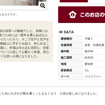
りもラクラク。
様の浴室への動線でした。別棟にお
使うためには一度外を通らねばなら
建物種別
戸建て
困りだったそう。そこで住戸と住戸を
る動線上に手すりを設け、外に出るこ
改修規模
改装・設備交換
可能に。冬場は冷え込む浴室も、浴室
築年数
築25年
げでいつ入浴しても暖かく快適。安心
リーな使い心地になりました。
施工期間
約30日
地域
愛知県
家族構成
3人
テーマ
バリアフリー
くためにわざわざ靴を履くこともなくなり、入浴が楽しみになりました。