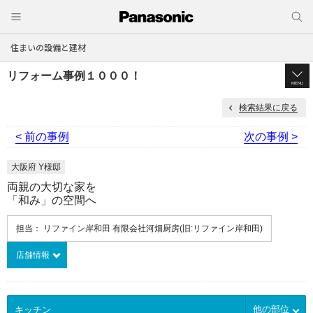
住まいの設備と建材
リフォーム事例１０００！
MENU
検索結果に戻る
< 前の事例
次の事例 >
大阪府 Y様邸
両親の大切な家を
「和み」の空間へ
担当： リファイン岸和田 有限会社河畑厨房(旧:リファイン岸和田)
店舗情報
他の部位