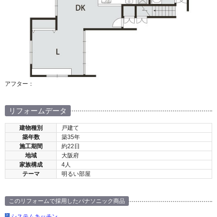
アフター：
リフォームデータ
建物種別
戸建て
築年数
築35年
施工期間
約22日
地域
大阪府
家族構成
4人
テーマ
明るい部屋
このリフォームで採用したパナソニック商品
システムキッチン