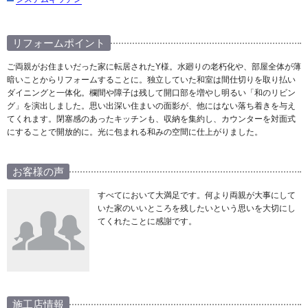
リフォームポイント
ご両親がお住まいだった家に転居されたY様。水廻りの老朽化や、部屋全体が薄
暗いことからリフォームすることに。独立していた和室は間仕切りを取り払い
ダイニングと一体化。欄間や障子は残して開口部を増やし明るい「和のリビン
グ」を演出しました。思い出深い住まいの面影が、他にはない落ち着きを与え
てくれます。閉塞感のあったキッチンも、収納を集約し、カウンターを対面式
にすることで開放的に。光に包まれる和みの空間に仕上がりました。
お客様の声
すべてにおいて大満足です。何より両親が大事にして
いた家のいいところを残したいという思いを大切にし
てくれたことに感謝です。
施工店情報