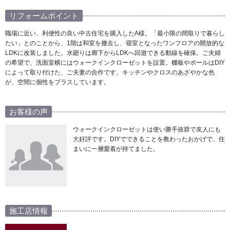
リフォームポイント
職場に近い、利便性の良い中古住宅を購入したA様。「最小限の間取りで暮らし
たい」とのことから、1階は和室を撤去し、寝室となったワンフロアの開放的な
LDKに改装しました。水廻りは廊下からLDKへ回遊できる動線を確保。ご夫婦
の希望で、洗面室横にはウォークインクローゼットを設置。棚板やポールはDIY
によって取り付けた、ご夫妻の合作です。キッチンやクロスのあざやかな色
が、空間に個性をプラスしています。
お客様の声
ウォークインクローゼットは使い勝手抜群で友人にも
大好評です。DIYでできることを教わったおかげで、住
まいに一層愛着が持てました。
施工店情報