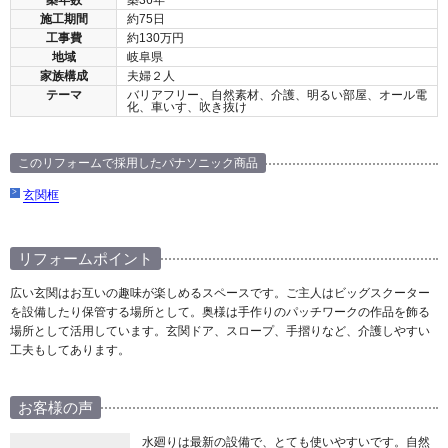
築年数
築36年
施工期間
約75日
工事費
約130万円
地域
岐阜県
家族構成
夫婦２人
テーマ
バリアフリー、自然素材、介護、明るい部屋、オール電
化、車いす、吹き抜け
このリフォームで採用したパナソニック商品
玄関框
リフォームポイント
広い玄関はお互いの趣味が楽しめるスペースです。ご主人はビッグスクーター
を設備したり保管する場所として。奥様は手作りのパッチワークの作品を飾る
場所として活用しています。玄関ドア、スロープ、手摺りなど、介護しやすい
工夫もしてあります。
お客様の声
水廻りは最新の設備で、とても使いやすいです。自然