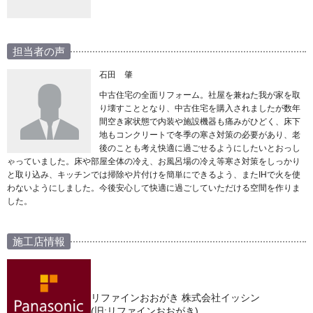
担当者の声
石田 肇
中古住宅の全面リフォーム。社屋を兼ねた我が家を取
り壊すこととなり、中古住宅を購入されましたが数年
間空き家状態で内装や施設機器も痛みがひどく、床下
地もコンクリートで冬季の寒さ対策の必要があり、老
後のことも考え快適に過ごせるようにしたいとおっし
ゃっていました。床や部屋全体の冷え、お風呂場の冷え等寒さ対策をしっかり
と取り込み、キッチンでは掃除や片付けを簡単にできるよう、またIHで火を使
わないようにしました。今後安心して快適に過ごしていただける空間を作りま
した。
施工店情報
リファインおおがき 株式会社イッシン
(旧:リファインおおがき)