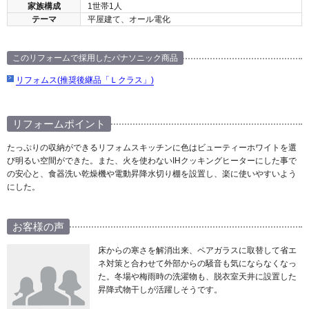
家族構成
1世帯1人
テーマ
平屋建て、オール電化
このリフォームで採用したパナソニック商品
リフォムス(推奨後継品「Ｌクラス」)
リフォームポイント
たっぷりの収納ができるリフォムスキッチンに色はビューティーホワイトを選
び明るい空間ができた。また、火を使わないIHクッキングヒーターにした事で
の安心と、食器洗い乾燥機や電動昇降水切り棚を設置し、楽に使いやすいよう
にした。
お客様の声
床からの寒さを解消出来、ペアガラスに取替して省エ
ネ対策と合わせて外部からの騒音も気にならなくなっ
た。冬場や梅雨時の洗濯物も、脱衣室天井に設置した
昇降式物干しが活躍しそうです。