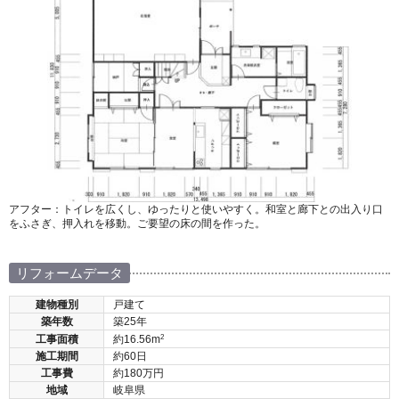
アフター：トイレを広くし、ゆったりと使いやすく。和室と廊下との出入り口
をふさぎ、押入れを移動。ご要望の床の間を作った。
リフォームデータ
建物種別
戸建て
築年数
築25年
2
工事面積
約16.56m
施工期間
約60日
工事費
約180万円
地域
岐阜県