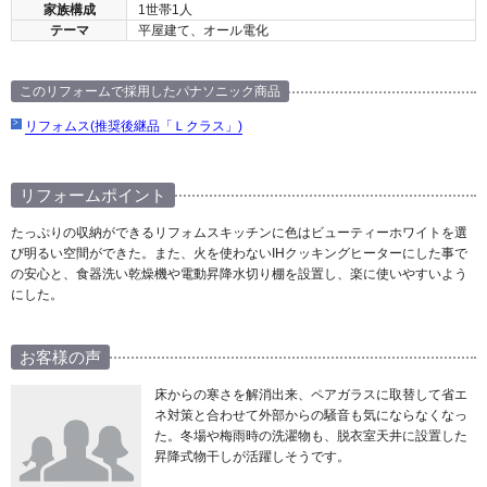
家族構成
1世帯1人
テーマ
平屋建て、オール電化
このリフォームで採用したパナソニック商品
リフォムス(推奨後継品「Ｌクラス」)
リフォームポイント
たっぷりの収納ができるリフォムスキッチンに色はビューティーホワイトを選
び明るい空間ができた。また、火を使わないIHクッキングヒーターにした事で
の安心と、食器洗い乾燥機や電動昇降水切り棚を設置し、楽に使いやすいよう
にした。
お客様の声
床からの寒さを解消出来、ペアガラスに取替して省エ
ネ対策と合わせて外部からの騒音も気にならなくなっ
た。冬場や梅雨時の洗濯物も、脱衣室天井に設置した
昇降式物干しが活躍しそうです。