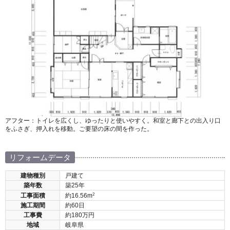
アフター：トイレを広くし、ゆったりと使いやすく。和室と廊下との出入り口
をふさぎ、押入れを移動。ご要望の床の間を作った。
リフォームデータ
建物種別
戸建て
築年数
築25年
2
工事面積
約16.56m
施工期間
約60日
工事費
約180万円
地域
岐阜県