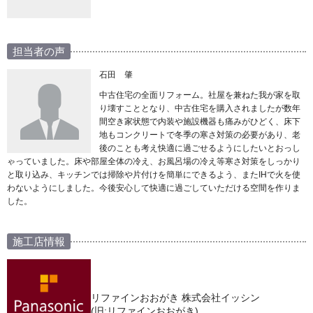
担当者の声
石田 肇
中古住宅の全面リフォーム。社屋を兼ねた我が家を取
り壊すこととなり、中古住宅を購入されましたが数年
間空き家状態で内装や施設機器も痛みがひどく、床下
地もコンクリートで冬季の寒さ対策の必要があり、老
後のことも考え快適に過ごせるようにしたいとおっし
ゃっていました。床や部屋全体の冷え、お風呂場の冷え等寒さ対策をしっかり
と取り込み、キッチンでは掃除や片付けを簡単にできるよう、またIHで火を使
わないようにしました。今後安心して快適に過ごしていただける空間を作りま
した。
施工店情報
リファインおおがき 株式会社イッシン
(旧:リファインおおがき)