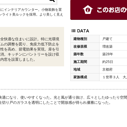
面にインテリアカウンター。小物装飾を置
ンライト美ルックを採用。より美しく見え
建物種別
戸建て
安全快適な住まいに設計。特に光環境
ズムの調整を図り、免疫力低下防止を
改修規模
増改築
熱性を高め、節電効果を実現。扉を引
築年数
築28年
解消。キッチンにパントリーを設け収
に内窓を設置しました。
施工期間
約25日
地域
京都府
家族構成
１世帯３人 大
快適になり、使いやすくなった。光と風が通り抜け、広々としたゆったり空
仕切り戸のガラスを透明にしたことで開放感が得られ優雅になった。