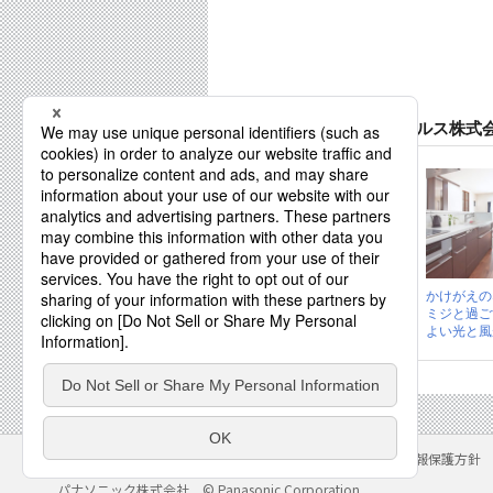
リファイン京田辺 アルス株式会
光と風が心地よい
かけがえの
暮らし。 くつろぎ
ミジと過ご
のオープンスタ...
よい光と風が
サイトのご利用にあたって
クッキーポリシー
個人情報保護方針
パナソニック株式会社
© Panasonic Corporation