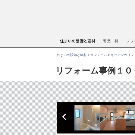
こ
こ
か
ら
本
文
で
す
。
住まいの設備と建材
商品一覧
リフ
住まいの設備と建材
>
リフォーム
>
キッチンのリフ
リフォーム事例１０