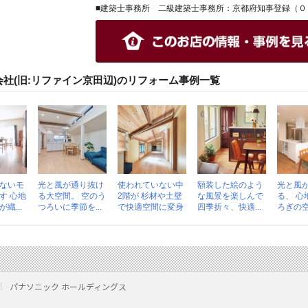
■建築士事務所 二級建築士事務所：京都府知事登録（０
社(旧:リファイン京田辺)のリフォーム事例一覧
ないモ
光と風が通り抜け
使われていない中
額装した絵のよう
光と風
す 心地
る大空間。 空のう
2階が 杉材や土壁
な風景を楽しんで
る、 心
織...
つろいに季節を...
で快適空間に変身
四季折々、快適...
ろぎの
パナソニック ホールディングス