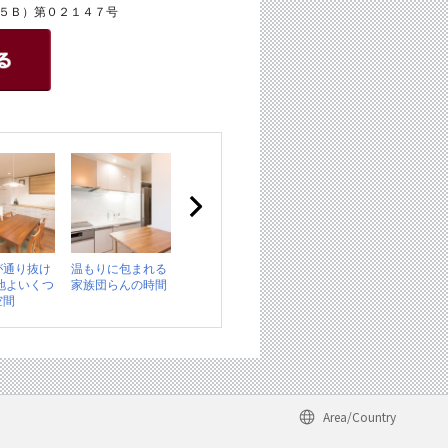
５Ｂ）第０２１４７号
が通り抜け
温もりに包まれる
地よいくつ
家族団らんの時間
空間
Area/Country