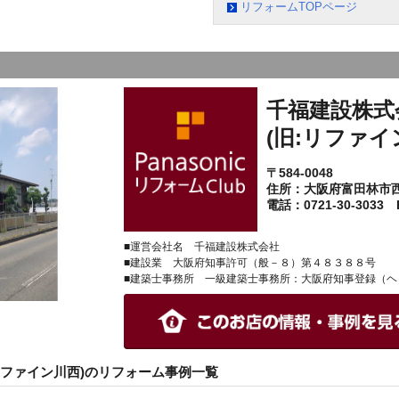
リフォームTOPページ
千福建設株式
(旧:リファイ
〒584-0048
住所：大阪府富田林市
電話：0721-30-3033 F
■運営会社名 千福建設株式会社
■建設業 大阪府知事許可（般－８）第４８３８８号
■建築士事務所 一級建築士事務所：大阪府知事登録（ヘ
リファイン川西)のリフォーム事例一覧