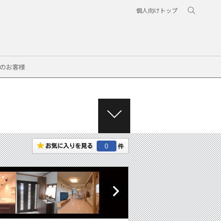
個人向けトップ
のお客様
M
E
N
0
U