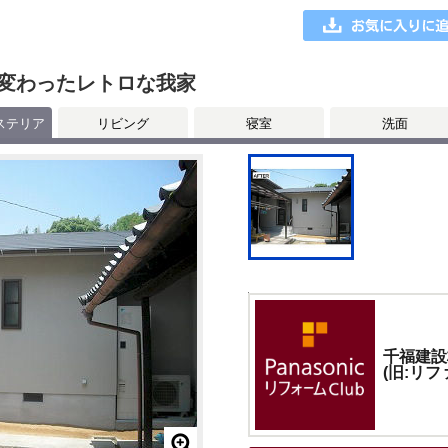
変わったレトロな我家
ステリア
リビング
寝室
洗面
千福建設
(旧:リフ