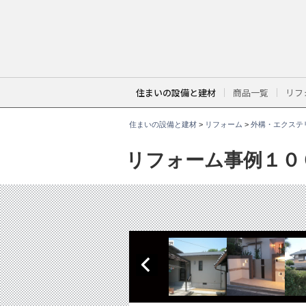
こ
こ
か
ら
本
文
で
す
。
住まいの設備と建材
商品一覧
リフ
住まいの設備と建材
>
リフォーム
>
外構・エクステ
リフォーム事例１０