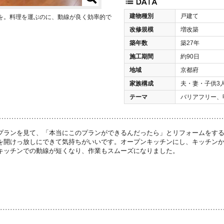
建物種別
戸建て
を。料理を運ぶのに、動線が良く効率的で
改修規模
増改築
築年数
築27年
施工期間
約90日
地域
京都府
家族構成
夫・妻・子供3
テーマ
バリアフリー、
プランを見て、「本当にこのプランができるんだったら」とリフォームをす
を開けっ放しにできて気持ちがいいです。オープンキッチンにし、キッチン
キッチンでの動線が短くなり、作業もスムーズになりました。