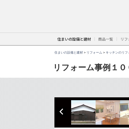
こ
こ
か
ら
本
文
で
す
。
住まいの設備と建材
商品一覧
リフ
住まいの設備と建材
>
リフォーム
>
キッチンのリフ
リフォーム事例１０