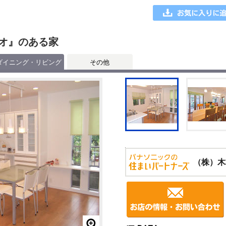
オ』のある家
ダイニング・リビング
その他
（株）木