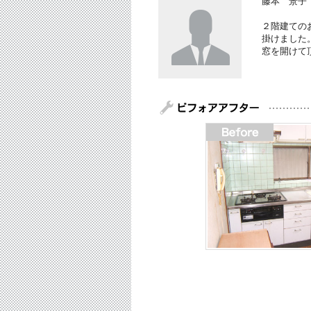
藤本 景子
２階建ての
掛けました
窓を開けて