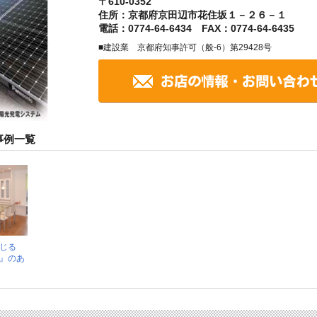
〒610-0352
住所：京都府京田辺市花住坂１－２６－１
電話：0774-64-6434 FAX：0774-64-6435
■建設業 京都府知事許可（般-6）第29428号
事例一覧
じる
』のあ