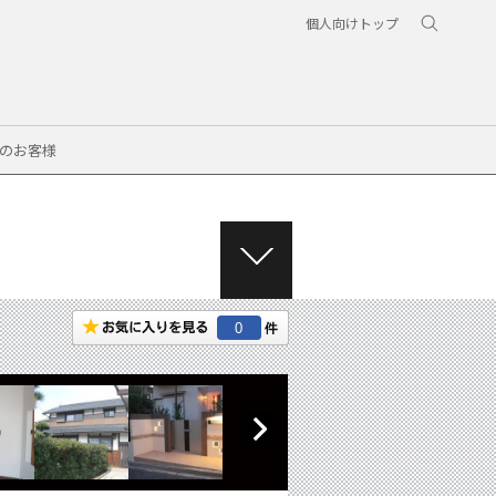
個人向けトップ
のお客様
M
E
N
0
U