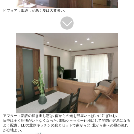
ビフォア：風通しが悪く夏は大変暑い。
アフター：新設の掃き出し窓は､南からの光を部屋いっぱいに注ぎ込む｡
日中は全く照明がいらなくなった｡電動シャッター仕様にして開閉が容易になる
よう配慮。LDの北側キッチンの窓とセットで南から北､北から南への風の流れ
が心地よい。