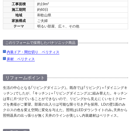
2
工事面積
約19m
施工期間
約60日
地域
和歌山県
家族構成
ご夫婦
テーマ
明るい部屋、広々、その他
このリフォームで採用したパナソニック商品
内装ドア・間仕切り ベリティス
床材 ベリティス
リフォームポイント
生活の中心となる｢リビングダイニング｣。既存では｢リビング｣＋｢ダイニングキ
ッチン｣でしたが、｢キッチン｣＋｢リビングダイニング｣に組み替えた。キッチン
は常に片づけていることができないので、リビングから見えにくいセミクロー
ズを奥様がご要望。部屋の出入りは可能な限り引き戸を採用。LDの壁1面のみ
クロスの色を変え空間に変化を与えた。照明はLEDダウンライトのみ｡天井から
照明器具の出っ張りが無く天井のラインが美しい｡内装建材はベリティス。