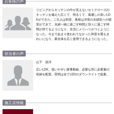
お客様の声
リビングからキッチンの中が見えないセミクローズの
キッチンを備えた広くて、明るくて、風通しの良いLD
Kができた。ご主人は和室、奥様は洋室の夫婦別々の寝
室ができて、夫婦一緒に過ごす時間と別々に過ごす時
間が持てるようになり、生活にメリハリがつくように
なった。今まであまり使われてなかった和室８畳もき
れいになり、家全体を広く使用できるようになった。
担当者の声
山下 昌洋
広いLDK、使いやすい家事動線、必要な所に必要量の
収納を配置。照明は全てLEDのダウンライトで提案。
施工店情報