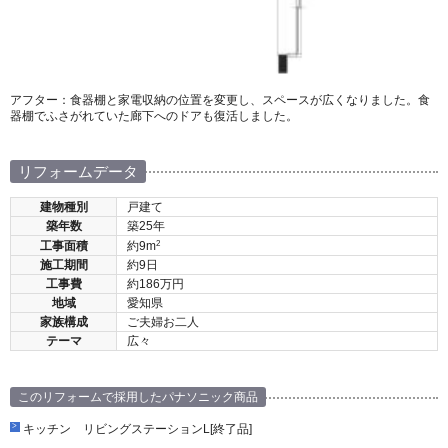
アフター：食器棚と家電収納の位置を変更し、スペースが広くなりました。食
器棚でふさがれていた廊下へのドアも復活しました。
リフォームデータ
建物種別
戸建て
築年数
築25年
2
工事面積
約9m
施工期間
約9日
工事費
約186万円
地域
愛知県
家族構成
ご夫婦お二人
テーマ
広々
このリフォームで採用したパナソニック商品
キッチン リビングステーションL[終了品]