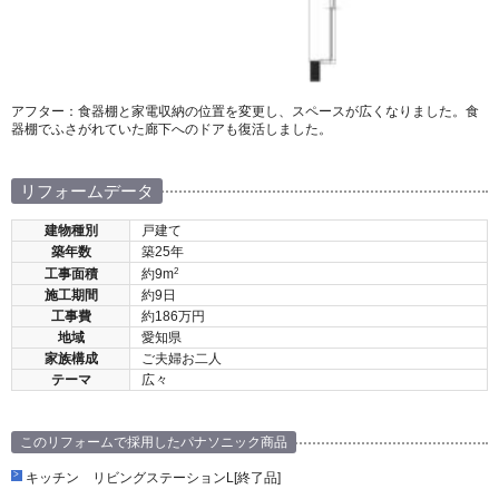
アフター：食器棚と家電収納の位置を変更し、スペースが広くなりました。食
器棚でふさがれていた廊下へのドアも復活しました。
リフォームデータ
建物種別
戸建て
築年数
築25年
2
工事面積
約9m
施工期間
約9日
工事費
約186万円
地域
愛知県
家族構成
ご夫婦お二人
テーマ
広々
このリフォームで採用したパナソニック商品
キッチン リビングステーションL[終了品]