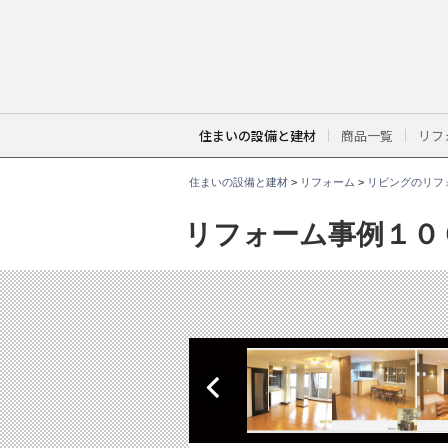
こ
こ
か
ら
本
文
で
す
。
住まいの設備と建材
商品一覧
リフ
住まいの設備と建材
>
リフォーム
>
リビングのリフ
リフォーム事例１０