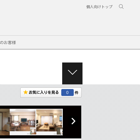
個人向けトップ
のお客様
M
E
N
0
U