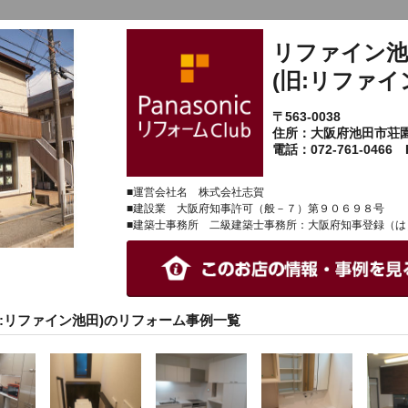
リファイン池
(旧:リファイ
〒563-0038
住所：大阪府池田市荘
電話：072-761-0466 F
■運営会社名 株式会社志賀
■建設業 大阪府知事許可（般－７）第９０６９８号
■建築士事務所 二級建築士事務所：大阪府知事登録（は
旧:リファイン池田)のリフォーム事例一覧