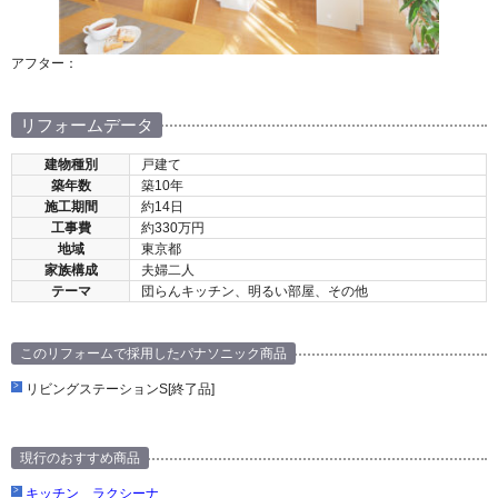
アフター：
リフォームデータ
建物種別
戸建て
築年数
築10年
施工期間
約14日
工事費
約330万円
地域
東京都
家族構成
夫婦二人
テーマ
団らんキッチン、明るい部屋、その他
このリフォームで採用したパナソニック商品
リビングステーションS[終了品]
現行のおすすめ商品
キッチン ラクシーナ