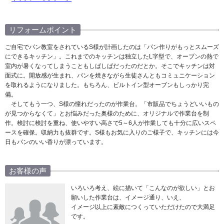
リフォームポイント
ご自宅でパン教室をされているS様が計画したのは「パン作りがもっとスムーズ
にできるキッチン」。これまでのキッチンは独立したL字型で、オーブンの熱で
室内が暑くなってしまうこともしばしばだったのだとか。そこでキッチンは対
面式に。開放感が生まれ、パンを焼きながら生徒さんともコミュニケーション
を取れるようになりました。もちろん、ビルトイン型オーブンもしっかり完
備。
そしてもう一つ、S様の憧れだったのが作業台。「市販品でちょうどいいもの
が見つからなくて」とお悩みだった奥様のために、オリジナルで作業台を制
作。検討に検討を重ね、使いやすい高さで5～6人が作業しても十分に広いスペ
ースを確保。収納力も抜群です。S様もお気に入りのご様子で、キッチンには今
日もパンのいい香りが漂っています。
お客様の声
いろいろ考え、絵に描いて「こんなのが欲しい」とお
願いした作業台は、イメージ通り、いえ、
イメージ以上に素敵につくっていただけたので大満足
です。