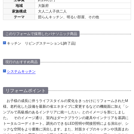
地域
大阪府
家族構成
大人二人子供二人
テーマ
団らんキッチン、明るい部屋、その他
このリフォームで採用したパナソニック商品
キッチン リビングステーションL[終了品]
現行のおすすめ商品
システムキッチン
リフォームポイント
お子様の成長に伴うライフスタイルの変化をきっかけにリフォームされたM
様。老朽化した設備を最新の省エネタイプに変更するなどの機能面に加え「シ
ンプルで高級感のあるインテリアに統一したい」とのイメージを形にしまし
た。 そのイメージ通り、室内はダークブラウンの建具やインテリアを基調に
トータルコーディネート。調光のできるLED照明や間接照明による演出が、シ
ックな空間をより優雅に演出します。また、対面タイプのキッチンや洗面まわ