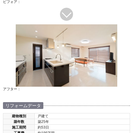
ビフォア：
アフター：
リフォームデータ
建物種別
戸建て
築年数
築25年
施工期間
約53日
工事費
約199万円