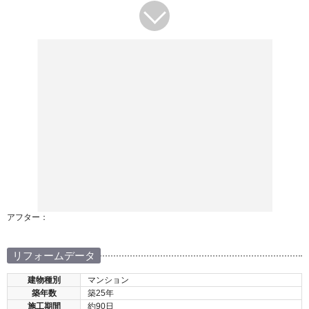
アフター：
リフォームデータ
建物種別
マンション
築年数
築25年
施工期間
約90日