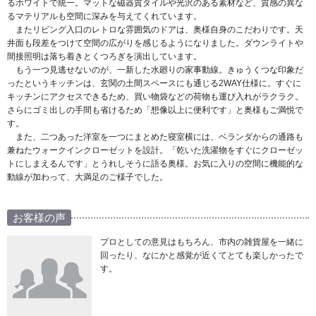
るホワイトで統一。マットな磁器質タイルや光沢のある素材など、質感の異な
るマテリアルも空間に深みを与えてくれています。
またリビング入口のレトロな雰囲気のドアは、奥様自身のこだわりです。天
井面も段差をつけて空間の広がりを感じるようになりました。ダウンライトや
間接照明は落ち着きとくつろぎを演出しています。
もう一つ見逃せないのが、一新した水廻りの家事動線。きゅうくつな印象だ
ったというキッチンは、玄関の土間スペースにも通じる2WAY仕様に。すぐに
キッチンにアクセスできるため、買い物袋などの荷物も運び入れがラクラク。
さらにゴミ出しの手間も省けるため「想像以上に便利です」と奥様もご満悦で
す。
また、二つあった洋室を一つにまとめた寝室横には、ベランダからの通路も
兼ねたウォークインクローゼットを設計。「乾いた洗濯物をすぐにクローゼッ
トにしまえるんです」とうれしそうに語る奥様。お気に入りの空間に機能的な
動線が加わって、大満足のご様子でした。
お客様の声
プロとしての意見はもちろん、市内の雑貨屋を一緒に
回ったり、なにかと感覚が近くてとても楽しかったで
す。