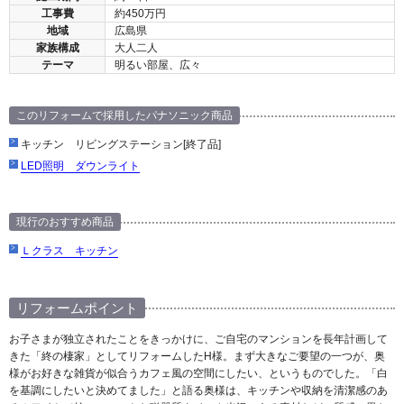
工事費
約450万円
地域
広島県
家族構成
大人二人
テーマ
明るい部屋、広々
このリフォームで採用したパナソニック商品
キッチン リビングステーション[終了品]
LED照明 ダウンライト
現行のおすすめ商品
Ｌクラス キッチン
リフォームポイント
お子さまが独立されたことをきっかけに、ご自宅のマンションを長年計画して
きた「終の棲家」としてリフォームしたH様。まず大きなご要望の一つが、奥
様がお好きな雑貨が似合うカフェ風の空間にしたい、というものでした。「白
を基調にしたいと決めてました」と語る奥様は、キッチンや収納を清潔感のあ