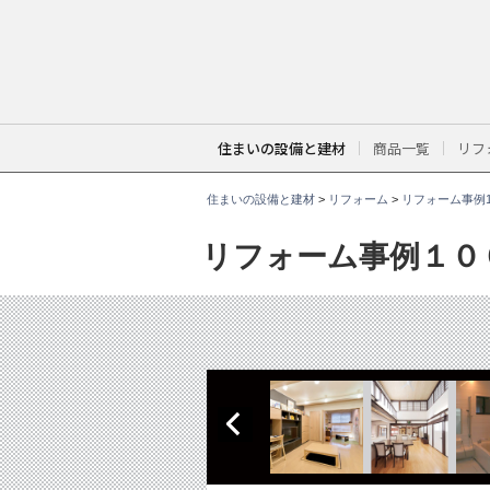
こ
こ
か
ら
本
文
で
す
。
住まいの設備と建材
商品一覧
リフ
住まいの設備と建材
>
リフォーム
>
リフォーム事例1
リフォーム事例１０