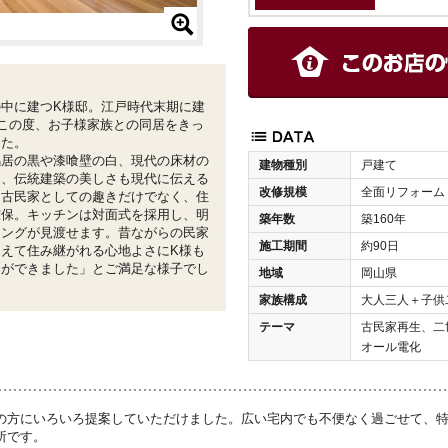
中に建つK様邸。江戸時代末期に建
。この度、お子様家族との同居をきっ
した。
居の黒や漆喰壁の白、現代の床材の
建物種別
戸建て
し、伝統建築の美しさも現代に伝える
改修規模
全面リフォーム
た古民家としての趣きだけでなく、住
確保。キッチンは対面式を採用し、明
築年数
築160年
ニングが見渡せます。昔ながらの民家
施工期間
約90日
えて住み継がれる心地よさにK様も
間ができました」とご満足な様子でし
地域
岡山県
家族構成
大人三人＋子供
テーマ
古民家再生、二
オール電化
の方にいろいろ提案していただけました。広い宅内でも不便なく過ごせて、
所です。