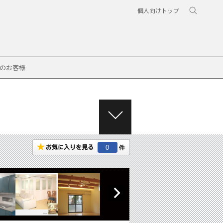
個人向けトップ
のお客様
M
E
N
0
U