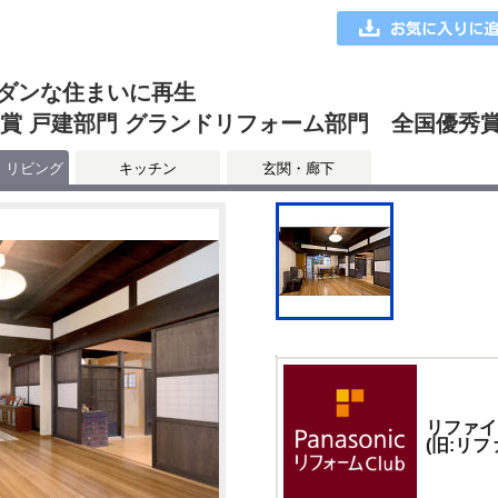
ダンな住まいに再生
大賞 戸建部門 グランドリフォーム部門 全国優秀
・リビング
キッチン
玄関・廊下
リファイ
(旧:リ