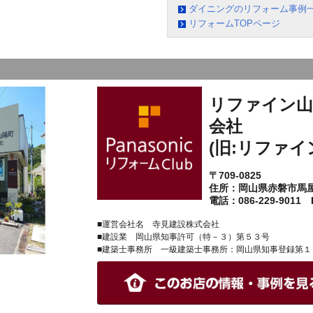
ダイニングのリフォーム事例
リフォームTOPページ
リファイン山
会社
(旧:リファイ
〒709-0825
住所：岡山県赤磐市馬
電話：086-229-9011 F
■運営会社名 寺見建設株式会社
■建設業 岡山県知事許可（特－３）第５３号
■建築士事務所 一級建築士事務所：岡山県知事登録第１