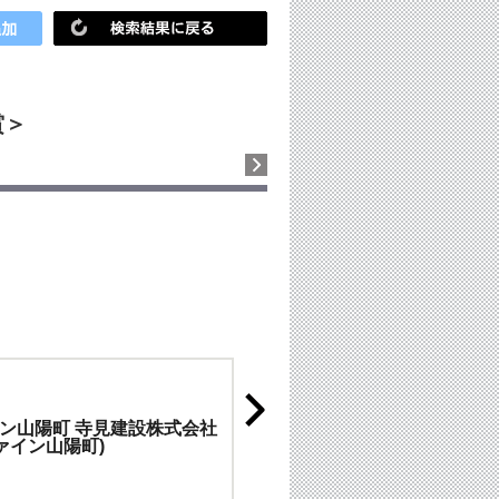
賞＞
ン山陽町 寺見建設株式会社
ファイン山陽町)