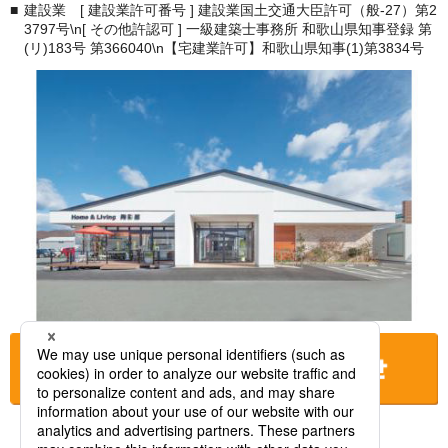
建設業 [ 建設業許可番号 ] 建設業国土交通大臣許可（般-27）第2
3797号\n[ その他許認可 ] 一級建築士事務所 和歌山県知事登録 第
(リ)183号 第366040\n【宅建業許可】和歌山県知事(1)第3834号
お店に電話をする