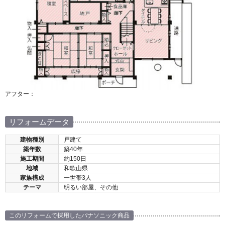
アフター：
リフォームデータ
建物種別
戸建て
築年数
築40年
施工期間
約150日
地域
和歌山県
家族構成
一世帯3人
テーマ
明るい部屋、その他
このリフォームで採用したパナソニック商品