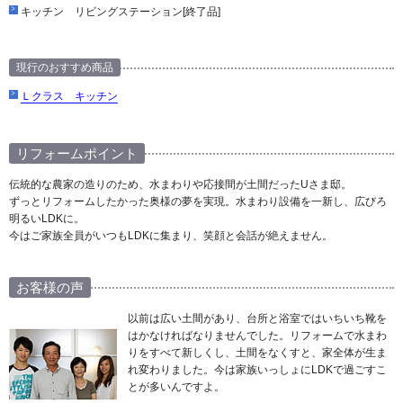
キッチン リビングステーション[終了品]
現行のおすすめ商品
Ｌクラス キッチン
リフォームポイント
伝統的な農家の造りのため、水まわりや応接間が土間だったUさま邸。
ずっとリフォームしたかった奥様の夢を実現。水まわり設備を一新し、広びろ
明るいLDKに。
今はご家族全員がいつもLDKに集まり、笑顔と会話が絶えません。
お客様の声
以前は広い土間があり、台所と浴室ではいちいち靴を
はかなければなりませんでした。リフォームで水まわ
りをすべて新しくし、土間をなくすと、家全体が生ま
れ変わりました。今は家族いっしょにLDKで過ごすこ
とが多いんですよ。