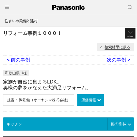
住まいの設備と建材
リフォーム事例１０００！
MENU
検索結果に戻る
< 前の事例
次の事例 >
和歌山県 U様
家族が自然に集まるLDK。
奥様の夢をかなえた大満足リフォーム。
担当： 陶彩館（オーヤシマ株式会社）
店舗情報
他の部位