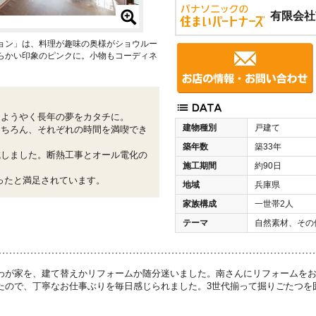
有限会社
ョン」は、料理が趣味の奥様がショウルー
らかい印象のピンクに。小物もコーディネ
、ようやく長年の夢をカタチに。
建物種別
戸建て
もちろん、それぞれの時間を満喫でき
築年数
築33年
成しました。断熱工事とオール電化の
施工期間
約90日
減ったと満足されています。
地域
兵庫県
家族構成
一世帯2人
テーマ
自然素材、その
わが家を、建て替えかリフォームか随分迷いました。南さんにリフォームを
たので、丁寧なお仕事ぶりを毎日感じられました。3世代揃って掘りごたつを