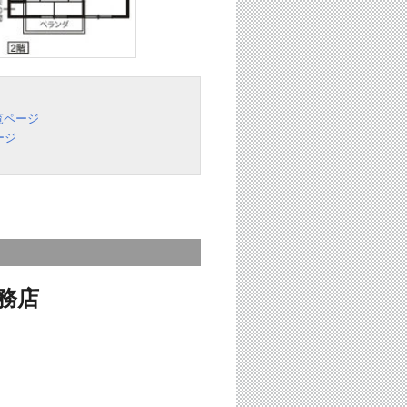
覧ページ
ージ
務店