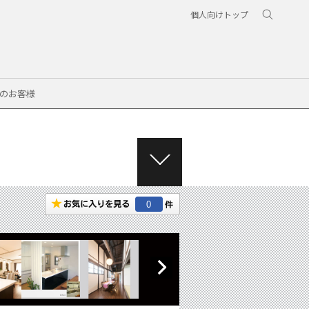
個人向けトップ
のお客様
M
E
N
0
U