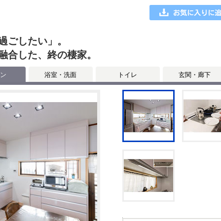
過ごしたい」。
融合した、終の棲家。
ン
浴室・洗面
トイレ
玄関・廊下