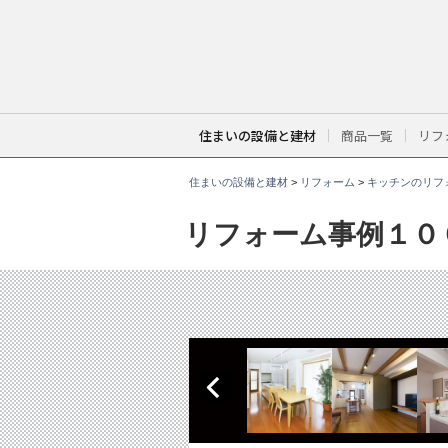
こ
こ
か
ら
本
文
で
す
。
住まいの設備と建材
商品一覧
リフ
住まいの設備と建材
>
リフォーム
>
キッチンのリフ
リフォーム事例１０