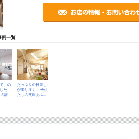
事例一覧
で、の
たっぷりの日差し
した
が降り注ぐ、 子供
進の設
たちの笑顔あふ...