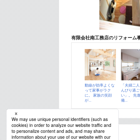
有限会社南工務店のリフォーム
動線が効率よくな
「夫婦二人
って家事がラク
んびり過ご
に。 家族の笑顔
い」。 先
が...
備...
近くのお店を探す