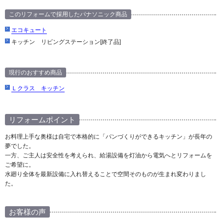
このリフォームで採用したパナソニック商品
エコキュート
キッチン リビングステーション[終了品]
現行のおすすめ商品
Ｌクラス キッチン
リフォームポイント
お料理上手な奥様は自宅で本格的に「パンづくりができるキッチン」が長年の
夢でした。
一方、ご主人は安全性を考えられ、給湯設備を灯油から電気へとリフォームを
ご希望に。
水廻り全体を最新設備に入れ替えることで空間そのものが生まれ変わりまし
た。
お客様の声