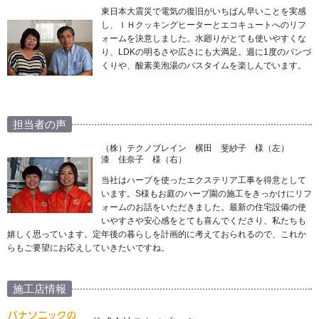
東日本大震災で電気の復旧がいちばん早いことを実感
し、ＩＨクッキングヒーターとエコキュートへのリフ
ォームを決意しました。水廻りがとても使いやすくな
り、LDKの明るさや広さにも大満足。週に1度のパンづ
くりや、酸素美泡湯のバスタイムを楽しんでいます。
担当者の声
（株）テクノブレイン 横田 斐紗子 様（左）
漆 佳奈子 様（右）
当社はハーブを使ったエクステリア工事を得意として
います。S様もお庭のハーブ園の施工をきっかけにリフ
ォームのお話をいただきました。最新の住宅設備の使
いやすさや安心感をとても喜んでくださり、私たちも
嬉しく思っています。定年後の暮らしを計画的に考えておられるので、これか
らもご要望にお応えしていきたいですね。
施工店情報