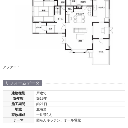
アフター：
リフォームデータ
建物種別
戸建て
築年数
築19年
施工期間
約21日
地域
北海道
家族構成
一世帯2人
テーマ
団らんキッチン、オール電化