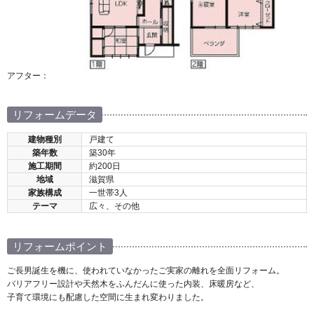
アフター：
リフォームデータ
建物種別
戸建て
築年数
築30年
施工期間
約200日
地域
滋賀県
家族構成
一世帯3人
テーマ
広々、その他
リフォームポイント
ご長男誕生を機に、使われていなかったご実家の離れを全面リフォーム。
バリアフリー設計や天然木をふんだんに使った内装、床暖房など、
子育て環境にも配慮した空間に生まれ変わりました。