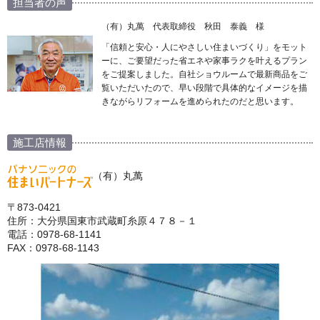
担当者の声
（有）丸萬 代表取締役 秋田 泰義 様
「信頼と安心・人にやさしい住まいづくり」をモット
ーに、ご要望だった省エネや家事ラクを叶えるプラン
をご提案しました。自社ショウルームで最新商品をご
覧いただいたので、早い段階で具体的なイメージを描
きながらリフォームを進められたのだと思います。
施工店情報
（有）丸萬
〒873-0421
住所：大分県国東市武蔵町糸原４７８－１
電話：0978-68-1141
FAX：0978-68-1143