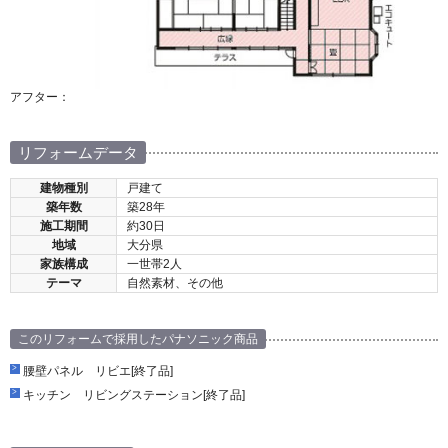
アフター：
リフォームデータ
建物種別
戸建て
築年数
築28年
施工期間
約30日
地域
大分県
家族構成
一世帯2人
テーマ
自然素材、その他
このリフォームで採用したパナソニック商品
腰壁パネル リビエ[終了品]
キッチン リビングステーション[終了品]