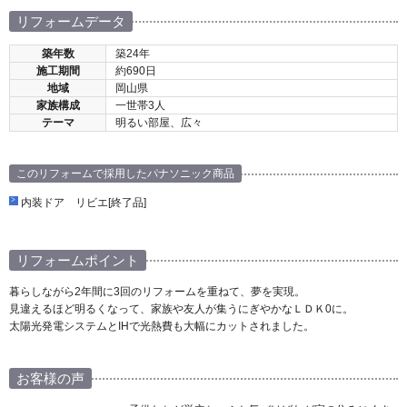
リフォームデータ
築年数
築24年
施工期間
約690日
地域
岡山県
家族構成
一世帯3人
テーマ
明るい部屋、広々
このリフォームで採用したパナソニック商品
内装ドア リビエ[終了品]
リフォームポイント
暮らしながら2年間に3回のリフォームを重ねて、夢を実現。
見違えるほど明るくなって、家族や友人が集うにぎやかなＬＤＫ0に。
太陽光発電システムとIHで光熱費も大幅にカットされました。
お客様の声