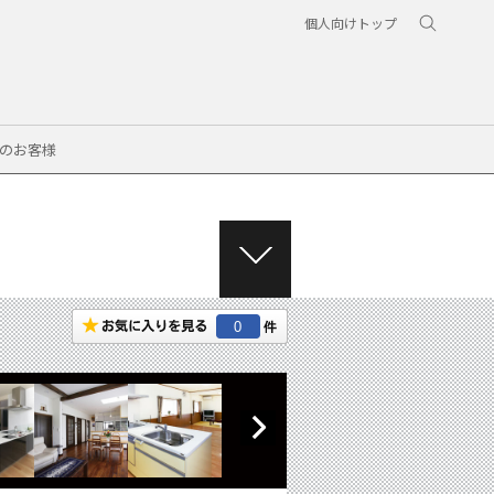
個人向けトップ
のお客様
M
E
N
0
U