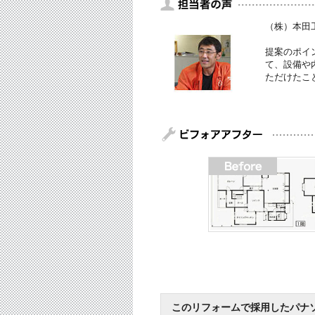
（株）本田
提案のポイ
て、設備や
ただけたこ
このリフォームで採用したパナ