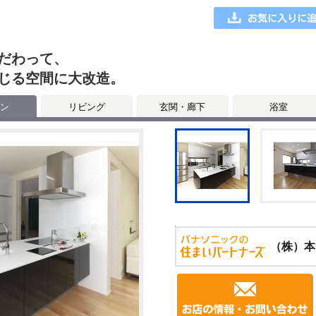
だわって、
じる空間に大改造。
ン
リビング
玄関・廊下
浴室
（株）本