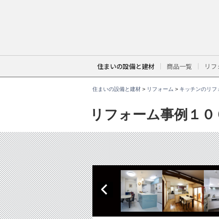
こ
こ
か
ら
本
文
で
す
。
住まいの設備と建材
商品一覧
リフ
住まいの設備と建材
>
リフォーム
>
キッチンのリフ
リフォーム事例１０