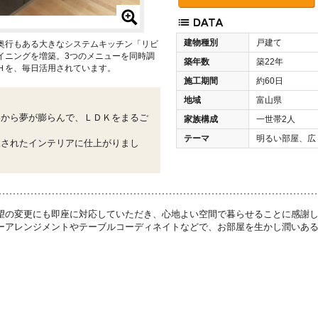
建物種別
戸建て
奥行もある大きなシステムキッチン「リビ
イニングを増築。3つのメニューを同時調
築年数
築22年
Ｈを、毎日活用されています。
施工期間
約60日
地域
富山県
いから夢が膨らんで、ＬＤＫをまるご
家族構成
一世帯2人
テーマ
明るい部屋、広
練されたインテリアに仕上がりまし
望の変更にも即座に対応していただき、心地よい空間で暮らせることに感謝
ーアレンジメントやテーブルコーディネイトなどで、お部屋を生かし潤いあ