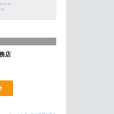
覧ページ
ージ
務店