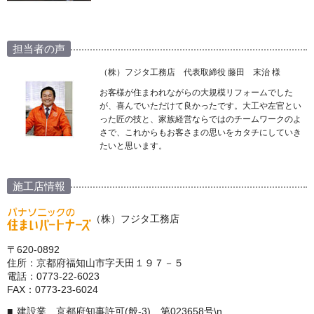
担当者の声
（株）フジタ工務店 代表取締役 藤田 末治 様
お客様が住まわれながらの大規模リフォームでした
が、喜んでいただけて良かったです。大工や左官とい
った匠の技と、家族経営ならではのチームワークのよ
さで、これからもお客さまの思いをカタチにしていき
たいと思います。
施工店情報
（株）フジタ工務店
〒620-0892
住所：京都府福知山市字天田１９７－５
電話：0773-22-6023
FAX：0773-23-6024
建設業 京都府知事許可(般-3) 第023658号\n