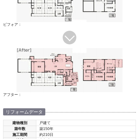
ビフォア：
アフター：
リフォームデータ
建物種別
戸建て
築年数
築150年
施工期間
約210日