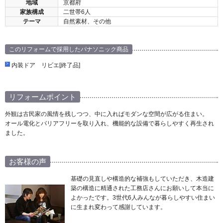
地域
京都府
家族構成
二世帯6人
テーマ
自然素材、その他
このリフォームで採用したパナソニック商品
内装ドア リビエ[終了品]
リフォームポイント
外観は古民家の風情を残しつつ、中に入ればモダンな空間が広がる住まい。
オール電化とバリアフリーを取り入れ、機能的な設備で暮らしやすく再生され
ました。
お客様の声
基礎の見直しや構造的な補強もしていただき、木造建
築の構造に精通された工務店さんにお願いして本当に
よかったです。3世代6人みんなが暮らしやすい住まい
に生まれ変わって感謝しています。