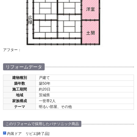
アフター：
リフォームデータ
建物種別
戸建て
築年数
築50年
施工期間
約20日
地域
茨城県
家族構成
一世帯2人
テーマ
明るい部屋、その他
このリフォームで採用したパナソニック商品
内装ドア リビエ[終了品]