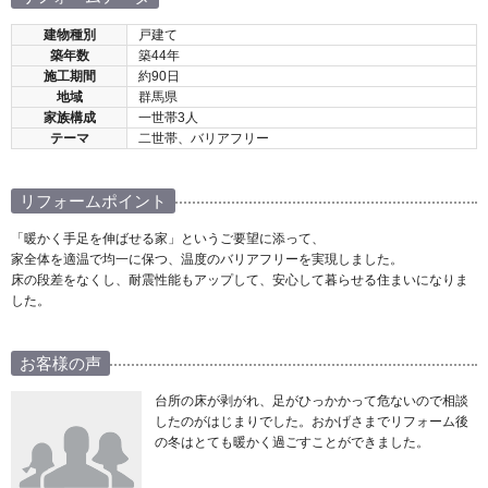
建物種別
戸建て
築年数
築44年
施工期間
約90日
地域
群馬県
家族構成
一世帯3人
テーマ
二世帯、バリアフリー
リフォームポイント
「暖かく手足を伸ばせる家」というご要望に添って、
家全体を適温で均一に保つ、温度のバリアフリーを実現しました。
床の段差をなくし、耐震性能もアップして、安心して暮らせる住まいになりま
した。
お客様の声
台所の床が剥がれ、足がひっかかって危ないので相談
したのがはじまりでした。おかげさまでリフォーム後
の冬はとても暖かく過ごすことができました。