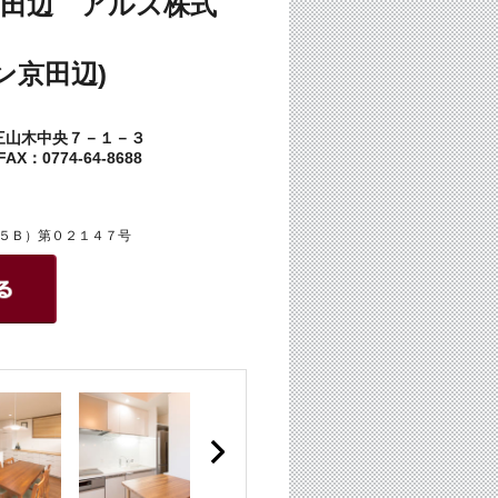
田辺 アルス株式
ン京田辺)
三山木中央７－１－３
AX：0774-64-8688
５Ｂ）第０２１４７号