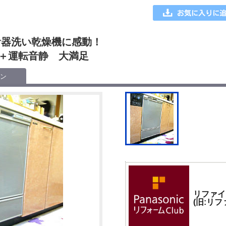
食器洗い乾燥機に感動！
＋運転音静 大満足
ン
リファイ
(旧:リ