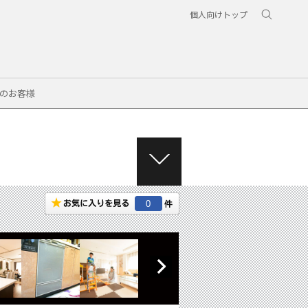
個人向けトップ
のお客様
M
E
N
0
U