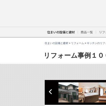
こ
こ
か
ら
本
文
で
す
。
住まいの設備と建材
商品一覧
リフ
住まいの設備と建材
>
リフォーム
>
キッチンのリフ
リフォーム事例１０