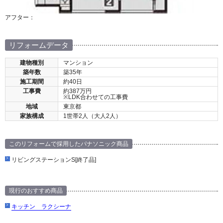
アフター：
リフォームデータ
建物種別
マンション
築年数
築35年
施工期間
約40日
工事費
約387万円
※LDK合わせての工事費
地域
東京都
家族構成
1世帯2人（大人2人）
このリフォームで採用したパナソニック商品
リビングステーションS[終了品]
現行のおすすめ商品
キッチン ラクシーナ