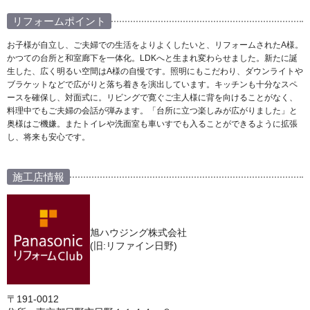
リフォームポイント
お子様が自立し、ご夫婦での生活をよりよくしたいと、リフォームされたA様。
かつての台所と和室廊下を一体化。LDKへと生まれ変わらせました。新たに誕
生した、広く明るい空間はA様の自慢です。照明にもこだわり、ダウンライトや
ブラケットなどで広がりと落ち着きを演出しています。キッチンも十分なスペ
ースを確保し、対面式に。リビングで寛ぐご主人様に背を向けることがなく、
料理中でもご夫婦の会話が弾みます。「台所に立つ楽しみが広がりました」と
奥様はご機嫌。またトイレや洗面室も車いすでも入ることができるように拡張
し、将来も安心です。
施工店情報
旭ハウジング株式会社
(旧:リファイン日野)
〒191-0012