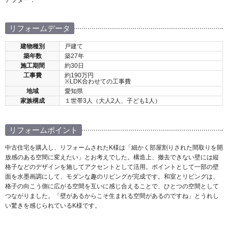
アフター：
リフォームデータ
建物種別
戸建て
築年数
築27年
施工期間
約30日
工事費
約190万円
※LDK合わせての工事費
地域
愛知県
家族構成
１世帯3人（大人2人、子ども1人）
リフォームポイント
中古住宅を購入し、リフォームされたK様は「細かく部屋割りされた間取りを開
放感のある空間に変えたい」とお考えでした。構造上、撤去できない壁には縦
格子などのデザインを施してアクセントとして活用。ポイントとして一部の壁
面を水墨画調にして、モダンな趣のリビングが完成です。和室とリビングは、
格子の向こう側に広がる空間を互いに感じ合えることで、ひとつの空間として
つながりました。「壁があるからこそ生まれる空間があるのですね」とうれし
い驚きを感じられているK様です。