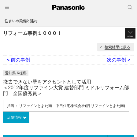
住まいの設備と建材
リフォーム事例１０００！
MENU
検索結果に戻る
< 前の事例
次の事例 >
愛知県 K様邸
撤去できない壁をアクセントとして活用
＜2012年度リファイン大賞 建替部門 ミドルリフォーム部
門 全国優秀賞＞
担当： リファインとよた南 中日住宅株式会社(旧:リファインとよた南)
店舗情報