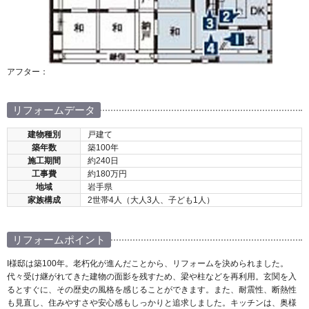
アフター：
リフォームデータ
建物種別
戸建て
築年数
築100年
施工期間
約240日
工事費
約180万円
地域
岩手県
家族構成
2世帯4人（大人3人、子ども1人）
リフォームポイント
I様邸は築100年。老朽化が進んだことから、リフォームを決められました。
代々受け継がれてきた建物の面影を残すため、梁や柱などを再利用。玄関を入
るとすぐに、その歴史の風格を感じることができます。また、耐震性、断熱性
も見直し、住みやすさや安心感もしっかりと追求しました。キッチンは、奥様