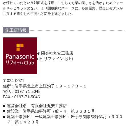
が憧れていたという対面式を採用。こちらでも梁の美しさを活かすためウォー
ルキャビネットのない、より開放的なスペースに。各部屋共、歴史とモダンが
共存する癒やしの空間へと変身を遂げました。
施工店情報
有限会社丸安工務店
(旧:リファイン北上)
〒024-0071
住所：岩手県北上市上江釣子１９－１７３－１
電話：0197-71-5045
FAX：0197-71-5046
運営会社名 有限会社丸安工務店
建設業 岩手県知事許可（般－４）第６６３１号
建築士事務所 一級建築士事務所：岩手県知事登録第お（３００
７）第１４２３号