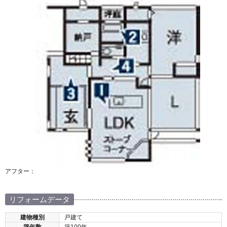
アフター：
リフォームデータ
建物種別
戸建て
築年数
築100年