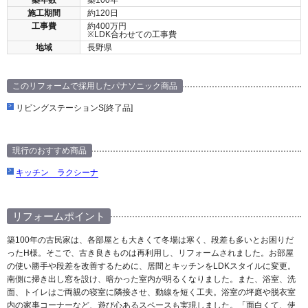
施工期間
約120日
工事費
約400万円
※LDK合わせての工事費
地域
長野県
このリフォームで採用したパナソニック商品
リビングステーションS[終了品]
現行のおすすめ商品
キッチン ラクシーナ
リフォームポイント
築100年の古民家は、各部屋とも大きくて冬場は寒く、段差も多いとお困りだ
ったH様。そこで、古き良きものは再利用し、リフォームされました。お部屋
の使い勝手や段差を改善するために、居間とキッチンをLDKスタイルに変更。
南側に掃き出し窓を設け、暗かった室内が明るくなりました。また、浴室、洗
面、トイレはご両親の寝室に隣接させ、動線を短く工夫。浴室の坪庭や脱衣室
内の家事コーナーなど、遊び心あるスペースも実現しました。「面白くて、使