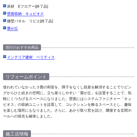
床材 Eフロアー[終了品]
壁面収納 キュビオス
腰壁パネル リビエ[終了品]
畳が丘
現行のおすすめ商品
インテリア建材 ベリティス
リフォームポイント
使われていなかった３畳の和室を、障子をなくし段差を解消することでリビン
グからひと続きの空間に。立ち座りしやすい「畳が丘」を設置することで、気
軽にくつろげるスペースになりました。壁面にはシステムファニチャー「キュ
ビオス」の収納ユニットを設置して、コレクションを飾るスペースとし、趣味
を楽しむ場所にもなりました。さらに、あかり取り窓を設け、隣接する玄関ホ
ールへの採光も確保しました。
施工店情報