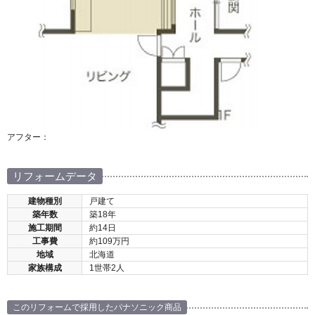
アフター：
リフォームデータ
建物種別
戸建て
築年数
築18年
施工期間
約14日
工事費
約109万円
地域
北海道
家族構成
1世帯2人
このリフォームで採用したパナソニック商品