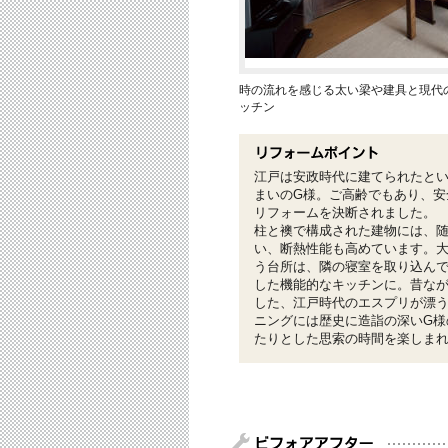
時の流れを感じる太い梁や建具と現代
ッチン
江戸は安政時代に建てられたとい
まいのG様。ご高齢でもあり、安
リフォームを決断されました。
柱と襖で構成された建物には、
い、断熱性能も高めています。
う台所は、隣の寝室を取り込ん
した機能的なキッチンに。昔な
した、江戸時代のエスプリが漂
ニングには歴史に造詣の深いG様
たりとした思索の時間を楽しま