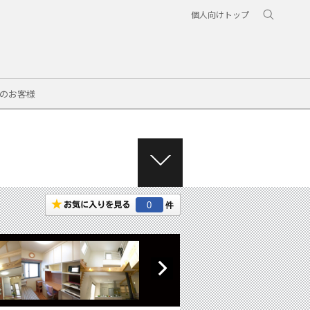
個人向けトップ
のお客様
M
E
N
0
U