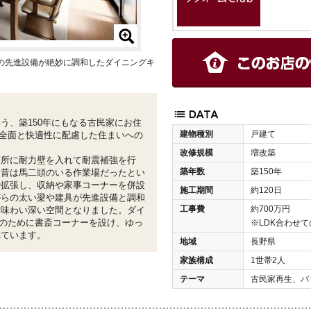
の先進設備が絶妙に調和したダイニングキ
う、築150年にもなる古民家にお住
建物種別
戸建て
全面と快適性に配慮した住まいへの
改修規模
増改築
随所に耐力壁を入れて耐震補強を行
築年数
築150年
大昔は馬二頭のいる作業場だったとい
で拡張し、収納や家事コーナーを併設
施工期間
約120日
がらの太い梁や建具が先進設備と調和
工事費
約700万円
う味わい深い空間となりました。ダイ
のために書斎コーナーを設け、ゆっ
※LDK合わせ
れています。
地域
長野県
家族構成
1世帯2人
テーマ
古民家再生、バ