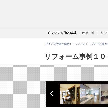
こ
こ
か
ら
本
文
で
す
。
住まいの設備と建材
商品一覧
リフ
住まいの設備と建材
>
リフォーム
>
リフォーム事例1
リフォーム事例１０