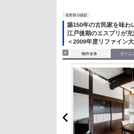
長野県 G様邸
築150年の古民家を味
江戸後期のエスプリが充
＜2009年度リファイン
物件全体
ダイニ