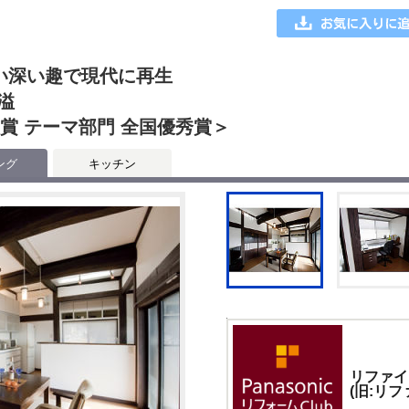
わい深い趣で現代に再生
溢
大賞 テーマ部門 全国優秀賞＞
ング
キッチン
リファイ
(旧:リフ