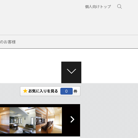
個人向けトップ
のお客様
M
E
N
0
U