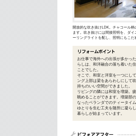
開放的な吹き抜けLDK。チャコール
ます。吹き抜けには間接照明を、ダイ
ーリングライトを配し、照明にもこだ
お仕事で海外への出張が多かった
らしは、和洋融合の落ち着いた
ことでした。
そこで、和室と洋室を一つにして
ング上部は梁をあらわしにして
持ちのいい空間ができました。
リビングの隣には和室を増築。
眺めることができます。増築部
なったベランダでのティータイ
ゆとりを生む工夫を随所に凝ら
暮らしが始まっています。