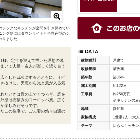
柄のシックなキッチンが空間を引き締めてい
ニング側にはダウンライトと半埋込型のシ
わりました
建物種別
戸建て
T様。定年を迎えて描いた理想の暮
住まいで夫婦・友人が楽しく語り合う
改修規模
増改築
築年数
築35年
広々したLDKにするとともに、リビ
吹き抜けに。天窓から光と風が入る気
施工期間
約122日
工事費
約250万円
疲れたときは畳の上でくつろぎ、庭を
の外壁は石積みのヨーロッパ風。広く
※キッチンのみ
ムが楽しみだそうです。
地域
愛知県
したこの住宅で、ご夫妻の悠々自適の
家族構成
1世帯2人（大人
テーマ
団らんキッチン