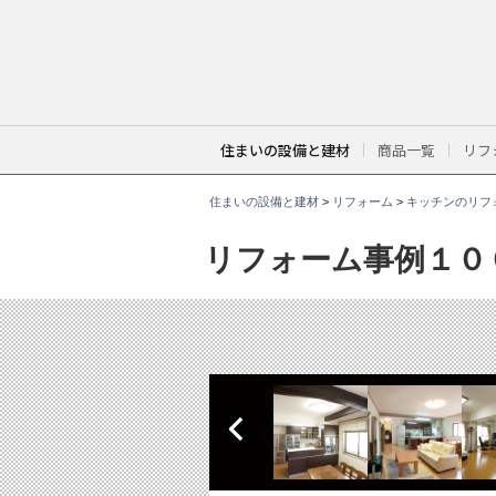
こ
こ
か
ら
本
文
で
す
。
住まいの設備と建材
商品一覧
リフ
住まいの設備と建材
>
リフォーム
>
キッチンのリフ
リフォーム事例１０