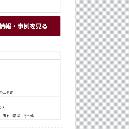
の工事費
2人）
、明るい部屋、その他