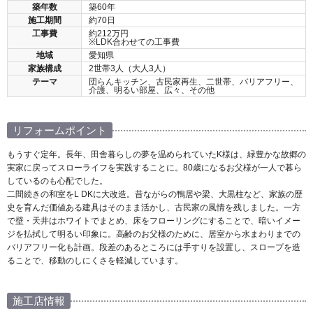
築年数
築60年
施工期間
約70日
工事費
約212万円
※LDK合わせての工事費
地域
愛知県
家族構成
2世帯3人（大人3人）
テーマ
団らんキッチン、古民家再生、二世帯、バリアフリー、
介護、明るい部屋、広々、その他
リフォームポイント
もうすぐ定年。長年、田舎暮らしの夢を温められていたK様は、緑豊かな故郷の
実家に戻ってスローライフを実践することに。80歳になるお父様が一人で暮ら
しているのも心配でした。
二間続きの和室をL DKに大改造。昔ながらの鴨居や梁、大黒柱など、家族の歴
史を育んだ価値ある建具はそのまま活かし、古民家の風情を残しました。一方
で壁・天井はホワイトでまとめ、床をフローリングにすることで、暗いイメー
ジを払拭して明るい印象に。高齢のお父様のために、居室から水まわりまでの
バリアフリー化も計画。段差のあるところには手すりを設置し、スロープを造
ることで、移動のしにくさを軽減しています。
施工店情報