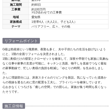
築年数
築13年
施工期間
約90日
工事費
約100万円
※LD合わせての工事費
地域
愛知県
家族構成
1世帯4人（大人2人、子ども2人）
テーマ
バリアフリー、広々、その他
リフォームポイント
G様は助産婦という職業柄、夜勤も多く、夫や子供たちの生活を妨げないよう
にと、1階の全面リフォームを決意されました。
1階に奥様だけの寝室とクローゼットを確保して、深夜や早朝でも家族に気兼ね
なく仕事や家事の支度が可能に。キッチンと洗面、物干しを直線でつなぐ最短
の家事動線で、忙しい奥様の負担を軽減し「ゆとりの時間」を生み出しまし
た。
さらに増築部分には、床座スタイルのリビングを新設。気になっていた道路か
らの視線を遮るために窓の配置を工夫し、プライバシーを確保しています。
心おきなくくつろげる「癒しの空間」での団らん。家族が集う時間も長くなっ
たそうです。
施工店情報