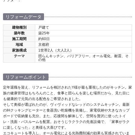
リフォームデータ
建物種別
戸建て
築年数
築25年
施工期間
約60日
地域
京都府
家族構成
1世帯2人（大人2人）
テーマ
団らんキッチン、バリアフリー、オール電化、耐震、そ
の他
リフォームポイント
定年退職を迎え、リフォームを検討されたY様が最も重視したのがキッチン。家
族の健康管理はもちろんのこと、食事と団らんを楽しむ場所だから、見た目に
も健康的で元気の出る配色をご希望されました。
そして奥様が選ばれたのが、ヴィヴィッドなレッドのシステムキッチン。最新
のIHクッキングヒーターと食器洗い乾燥機を装備し、家電収納や大きなカップ
ボードで収納量も充分。また、応接間を解体して、空間を贅沢に使ったトイ
レ・洗面・バスルームを配置。おそうじラクラクの先進設備で、「家事がラク
に楽しくなった」と奥様も大喜びです。
エコキュートを導入し、オール電化による光熱費削減の効果も実感されていま