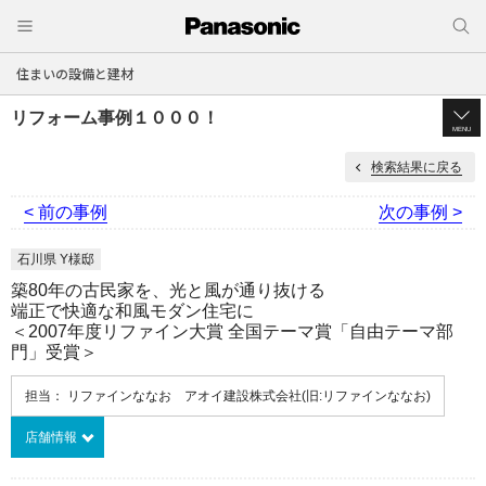
住まいの設備と建材
リフォーム事例１０００！
MENU
検索結果に戻る
< 前の事例
次の事例 >
石川県 Y様邸
築80年の古民家を、光と風が通り抜ける
端正で快適な和風モダン住宅に
＜2007年度リファイン大賞 全国テーマ賞「自由テーマ部
門」受賞＞
担当： リファインななお アオイ建設株式会社(旧:リファインななお)
店舗情報