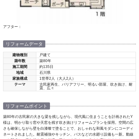
アフター：
リフォームデータ
建物種別
戸建て
築年数
築80年
施工期間
約135日
地域
石川県
家族構成
1世帯2人（大人2人）
テーマ
古民家再生、バリアフリー、明るい部屋、吹き抜け、耐
震、広々
リフォームポイント
築80年の古民家の大きな梁を残しながら、現代風に住まうことを計画されたY
様は、明かり取り窓や天窓を残す吹き抜けリフォームプランを採用。空間の広
さも確保しながら壁を白漆喰で塗ることで、おしゃれな和風モダンにコーディ
ネートされました。耐震補強やキッチン、バスなどの水廻り設備も一新。動線