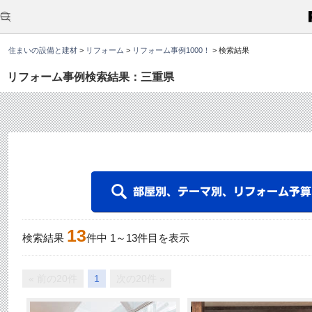
こ
こ
か
ら
本
住まいの設備と建材
>
リフォーム
>
リフォーム事例1000！
>
検索結果
文
で
す
リフォーム事例検索結果：三重県
。
13
検索結果
件中
1
～
13
件目を表示
« 前の20件
1
次の20件 »