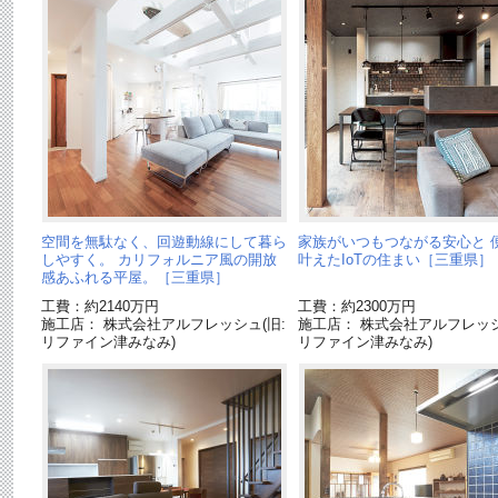
空間を無駄なく、回遊動線にして暮ら
家族がいつもつながる安心と 
しやすく。 カリフォルニア風の開放
叶えたIoTの住まい［三重県］
感あふれる平屋。［三重県］
工費：約2140万円
工費：約2300万円
施工店： 株式会社アルフレッシュ(旧:
施工店： 株式会社アルフレッシ
リファイン津みなみ)
リファイン津みなみ)