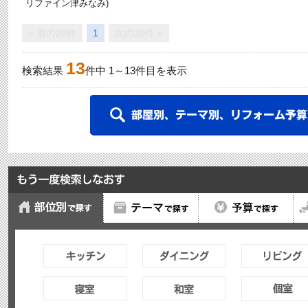
リファイン津みなみ)
« 前の20件
1
次の20件 »
13
検索結果
件中
1
～
13
件目を表示