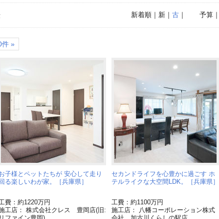
新着順
｜新｜
古
｜
予算
示
件 »
お子様とペットたちが 安心して走り
セカンドライフを心豊かに過ごす ホ
回る楽しいわが家。［兵庫県］
テルライクな大空間LDK。［兵庫県］
工費：約1220万円
工費：約1100万円
施工店： 株式会社クレス 豊岡店(旧:
施工店： 八幡コーポレーション株式
リファイン豊岡)
会社 加古川くらしの駅店