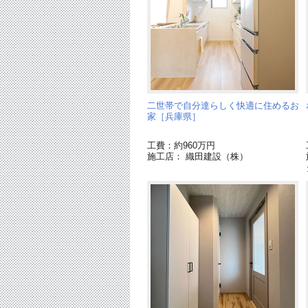
二世帯で自分達らしく快適に住めるお
家［兵庫県］
工費：約960万円
施工店： 織田建設（株）