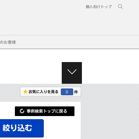
個人向けトップ
のお客様
M
E
N
0
U