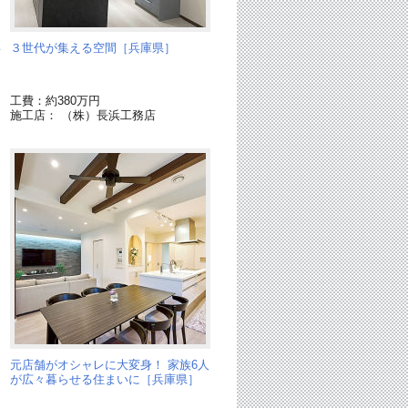
兵
３世代が集える空間［兵庫県］
工費：約380万円
施工店： （株）長浜工務店
く
元店舗がオシャレに大変身！ 家族6人
が広々暮らせる住まいに［兵庫県］