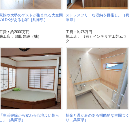
家族や大勢のゲストが集まれる大空間
ストレスフリーな収納を目指し。［
のLDKがあるお家［兵庫県］
庫県］
工費：約2000万円
工費：約76万円
施工店： 織田建設（株）
施工店： （有）インテリア工芸ムラ
タ
『生活導線から変わる心地よい暮ら
採光と温かみのある機能的な空間づ
し』［兵庫県］
り［兵庫県］