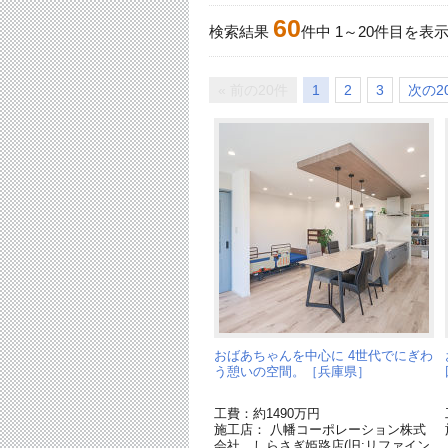
60
検索結果
件中
1
～
20
件目を表
« 前の20件
1
2
3
次の20
おばあちゃんを中心に 4世代でにぎわ
う憩いの空間。［兵庫県］
工費：約1490万円
施工店： 八幡コーポレーション株式
会社 しらさぎ姫路店(旧:リファイン