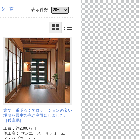
｜
安
｜
高
｜
表示件数
家で一番明るくてロケーションの良い
場所を最幸の寛ぎ空間にしました。
［兵庫県］
工費：約2800万円
施工店： サンエース リフォーム
ステップガーデン