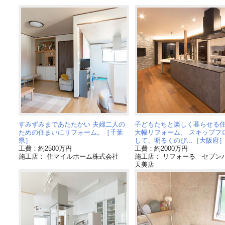
すみずみまであたたかい 夫婦二人の
子どもたちと楽しく暮らせる
ための住まいにリフォーム。［千葉
大幅リフォーム。 スキップフ
県］
して、明るくのび...［大阪府
工費：約2500万円
工費：約2000万円
施工店： 住マイルホーム株式会社
施工店： リフォーる セブン
天美店