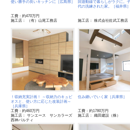
使い勝手の良いキッチンに［広島県］
回遊動線で暮らしがラクに。
代の洗練された家。［福井県
工費：約470万円
施工店： （有）山尾工務店
施工店： 株式会社佐武工務店
！収納充実計画！ ～収納力のキュビ
住み継いでいく家［兵庫県］
オスと、使い方に応じた改装計画～
［兵庫県］
工費：約460万円
工費：約1780万円
施工店： サンエース サンカラーズ
施工店： 織田建設（株）
西神パルティ