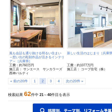
風も会話も通り抜ける明るい住まい
新しい生活のはじまり［兵庫
～想い出の彫刻作品が活きるインテリ
ア～［兵庫県］
工費：約760万円
工費：約1077万円
施工店： サンエース サンカラーズ
施工店： コープ住宅（株）
西神パルティ
« 前の20件
1
2
3
4
次の20件 »
62
検索結果
件中
21
～
40
件目を表示