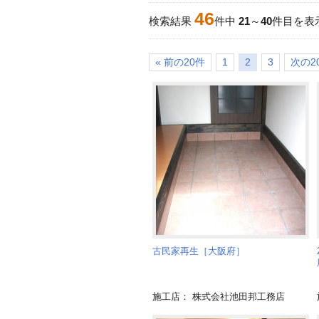
46
検索結果
件中
21
～
40
件目を表
« 前の20件
1
2
3
次の20
古民家再生［大阪府］
施工店： 株式会社池田邦工務店