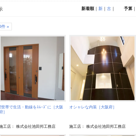
新着順
｜
新
｜
古
｜
予算
示
件 »
2世帯で生活・動線をｽﾑｰｽﾞに［大阪
オシャレな内装［大阪府］
府］
施工店： 株式会社池田邦工務店
施工店： 株式会社池田邦工務店