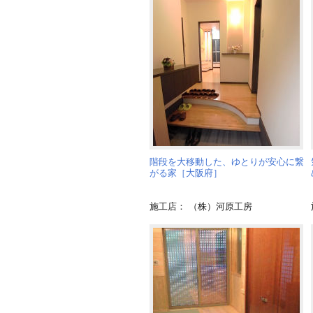
階段を大移動した、ゆとりが安心に繋
がる家［大阪府］
施工店： （株）河原工房