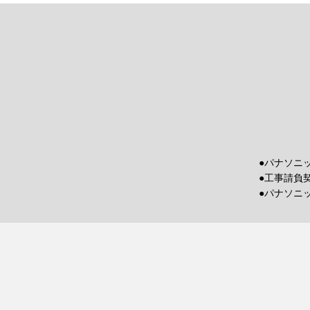
●パナソニ
●工事請負
●パナソニ