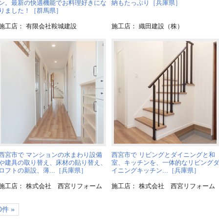
ン。最新の快適機能でお料理好きにな
納もたっぷり［兵庫県］
りました！［群馬県］
施工店： 有限会社鞍城建設
施工店： 織田建設（株）
西宮市で マンションの水まわり設備
西宮市で リビングとダイニングと和
や建具の取り替え、床材の貼り替え、
室、キッチンを、一体的なリビング
ロフトの新設、薄...［兵庫県］
イニングキッチン...［兵庫県］
施工店： 株式会社 西宮リフォーム
施工店： 株式会社 西宮リフォーム
件 »