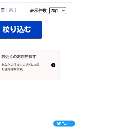
｜安｜
高
｜
表示件数