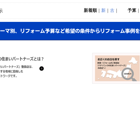
新着順
｜
新
｜
古
｜
予算
示