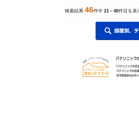
46
検索結果
件中
21
～
40
件目を表