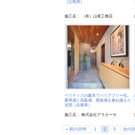
［広島県］
施工店： （有）山尾工務店
ベリティスの建具でバリアフリー化。
重厚感と高級感、開放感を兼ね備えた
玄関［兵庫県］
施工店： 株式会社アラカーサ
« 前の20件
1
2
3
次の20