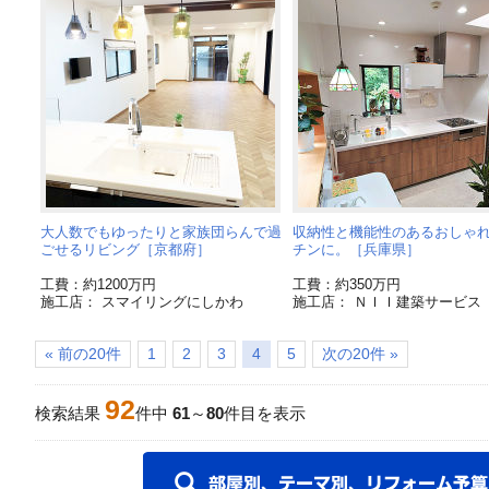
大人数でもゆったりと家族団らんで過
収納性と機能性のあるおしゃ
ごせるリビング［京都府］
チンに。［兵庫県］
工費：約1200万円
工費：約350万円
施工店： スマイリングにしかわ
施工店： ＮＩＩ建築サービス
« 前の20件
1
2
3
4
5
次の20件 »
92
検索結果
件中
61
～
80
件目を表示