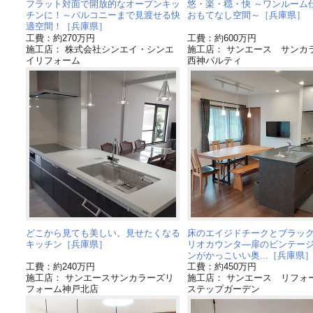
フラット対面で開放的なオープンキッ
悠・楽・穏・快 ～ワンルーム
チンに！～バルコニーまで見渡せる快
おもてなし空間～［兵庫県］
適空間！［兵庫県］
工費：約270万円
工費：約600万円
施工店： 株式会社シンエイ・シンエ
施工店： サンエース サンカ
イリフォーム
西神パルティ
どこから見ても美しい。見せたくなる
床のエイジドチークとブラッ
キッチン［兵庫県］
リオカウンタ―扉のビンテー
ンがかっこいい奥...［兵庫県
工費：約240万円
工費：約450万円
施工店： サンエースサンカラーズリ
施工店： サンエース リフ
フォーム神戸北店
ステップガーデン