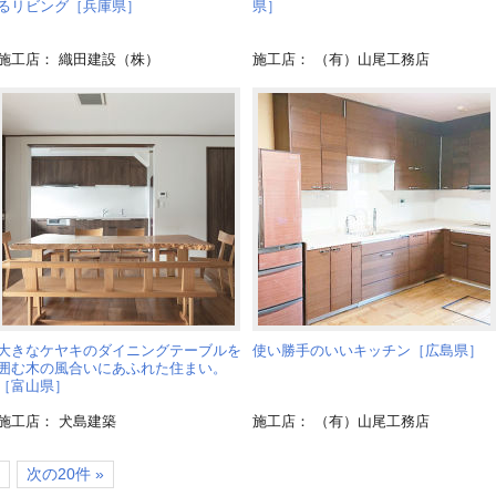
るリビング［兵庫県］
県］
施工店： 織田建設（株）
施工店： （有）山尾工務店
大きなケヤキのダイニングテーブルを
使い勝手のいいキッチン［広島県］
囲む木の風合いにあふれた住まい。
［富山県］
施工店： 犬島建築
施工店： （有）山尾工務店
次の20件 »