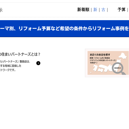
新着順
｜
新
｜
古
｜
予算
示