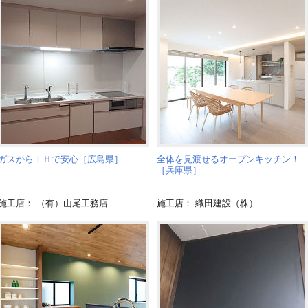
ガスからＩＨで安心［広島県］
全体を見渡せるオープンキッチン！
［兵庫県］
施工店： （有）山尾工務店
施工店： 織田建設（株）