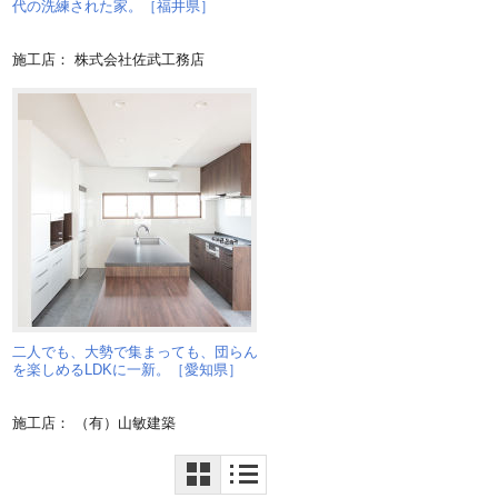
代の洗練された家。［福井県］
施工店： 株式会社佐武工務店
二人でも、大勢で集まっても、団らん
を楽しめるLDKに一新。［愛知県］
施工店： （有）山敏建築