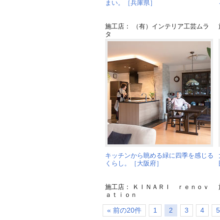
まい。［兵庫県］
施工店： （有）インテリア工芸ムラ
タ
キッチンから眺める緑に四季を感じる
くらし。［大阪府］
施工店： ＫＩＮＡＲＩ ｒｅｎｏｖ
ａｔｉｏｎ
« 前の20件
1
2
3
4
5