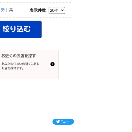
｜
安
｜高｜
表示件数