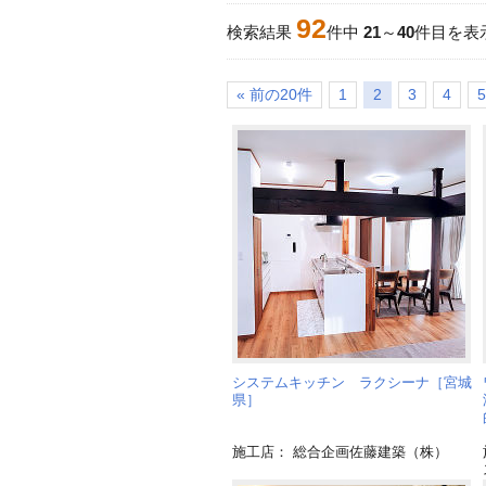
92
検索結果
件中
21
～
40
件目を表
« 前の20件
1
2
3
4
5
システムキッチン ラクシーナ［宮城
県］
施工店： 総合企画佐藤建築（株）