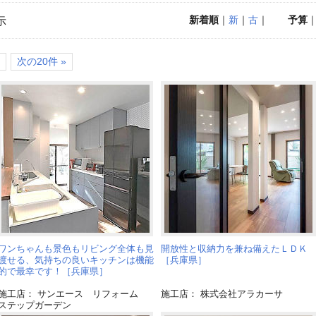
新着順
｜
新
｜
古
｜
予算
示
次の20件 »
ワンちゃんも景色もリビング全体も見
開放性と収納力を兼ね備えたＬＤＫ
渡せる、気持ちの良いキッチンは機能
［兵庫県］
的で最幸です！［兵庫県］
施工店： サンエース リフォーム
施工店： 株式会社アラカーサ
ステップガーデン