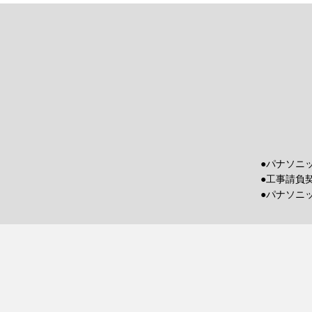
●パナソニ
●工事請負
●パナソニ