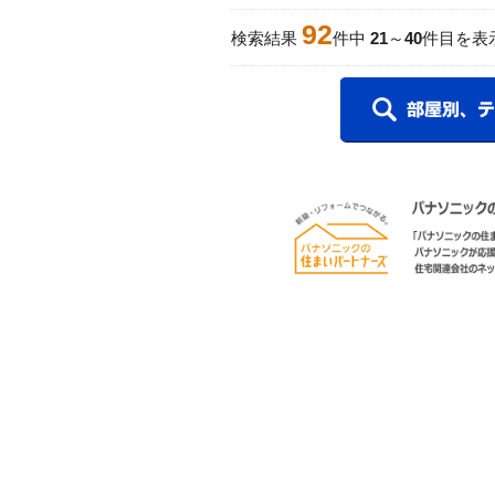
92
検索結果
件中
21
～
40
件目を表