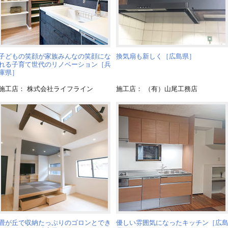
子どもの笑顔が家族みんなの笑顔にな
換気扇も新しく［広島県］
れる子育て世代のリノベーション［兵
庫県］
施工店： 株式会社ライフライン
施工店： （有）山尾工務店
畳が丘で収納たっぷりのゴロンとでき
優しい雰囲気になったキッチン［広