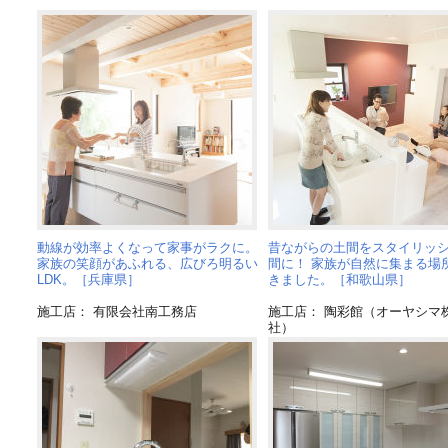
動線が効率よくなって家事がラクに。
昔ながらの土間をスタイリッ
家族の笑顔があふれる、広びろ明るい
間に！ 家族が自然に集まる場
LDK。［兵庫県］
きました。［和歌山県］
施工店： 有限会社南工務店
施工店： 陶彩館（オーヤシマ
社）