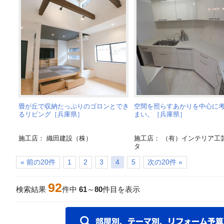
畳が丘で収納たっぷりのゴロンとでき
空間を照らすあかりを中心に
るリビング［兵庫県］
まい。［兵庫県］
施工店： 織田建設（株）
施工店： （有）インテリア工
タ
« 前の20件
1
2
3
4
5
次の20件 »
92
検索結果
件中
61
～
80
件目を表示