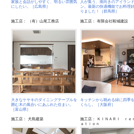
家族と会話がしやすく、明るい雰囲気
人が集う、南向きのアイラン
にしたい。［広島県］
ン。最新の快適機能でお料理
りました！［群馬県］
施工店： （有）山尾工務店
施工店： 有限会社鞍城建設
大きなケヤキのダイニングテーブルを
キッチンから眺める緑に四季
囲む木の風合いにあふれた住まい。
くらし。［大阪府］
［富山県］
施工店： 犬島建築
施工店： ＫＩＮＡＲＩ ｒｅ
ａｔｉｏｎ