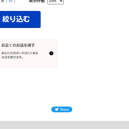
｜安｜
高
｜
表示件数