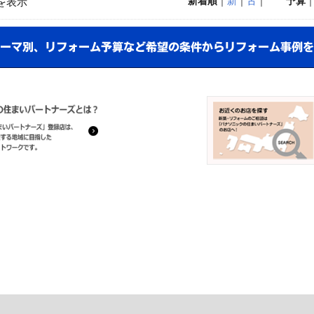
新着順
｜
新
｜
古
｜
予算
を表示