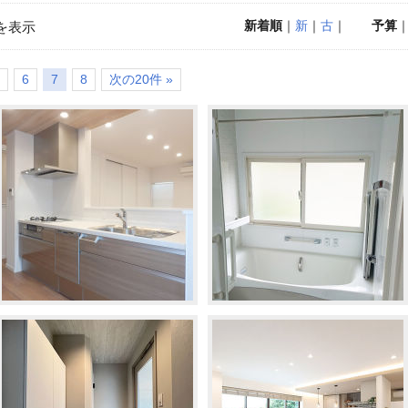
新着順
｜
新
｜
古
｜
予算
を表示
6
7
8
次の20件 »