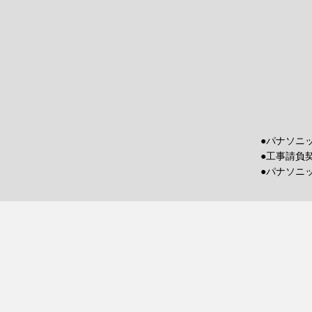
●パナソニ
●工事請負
●パナソニ