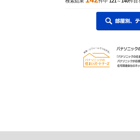
検索結果
件中
121
～
140
件目