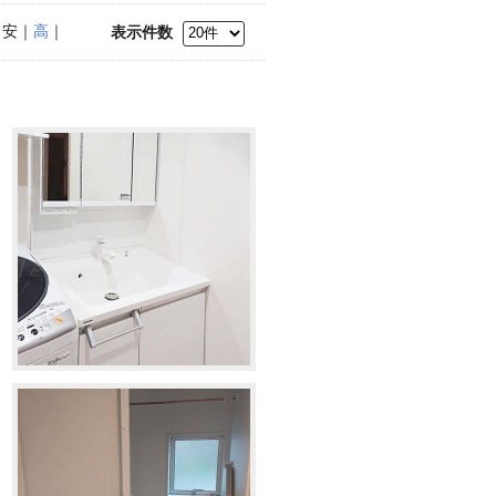
｜安｜
高
｜
表示件数