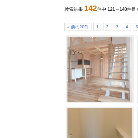
142
検索結果
件中
121
～
140
件目
« 前の20件
1
2
3
4
5