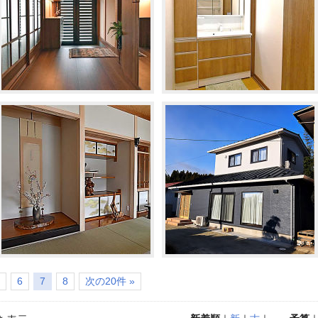
6
7
8
次の20件 »