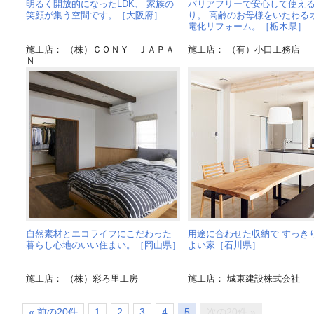
明るく開放的になったLDK、 家族の
バリアフリーで安心して使え
笑顔が集う空間です。［大阪府］
り。 高齢のお母様をいたわる
電化リフォーム。［栃木県］
施工店： （株）ＣＯＮＹ ＪＡＰＡ
施工店： （有）小口工務店
Ｎ
自然素材とエコライフにこだわった
用途に合わせた収納で すっき
暮らし心地のいい住まい。［岡山県］
よい家［石川県］
施工店： （株）彩ろ里工房
施工店： 城東建設株式会社
« 前の20件
1
2
3
4
5
次の20件 »