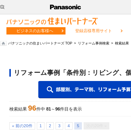
ビジネスのお客様へ
登録店様専用サイト
パナソニックの住まいパートナーズ TOP
リフォーム事例検索
検索結果
リフォーム事例「条件別：リビング、個
96
検索結果
件中
81
～
96
件目を表示
« 前の20件
1
2
3
4
5
次の20件 »