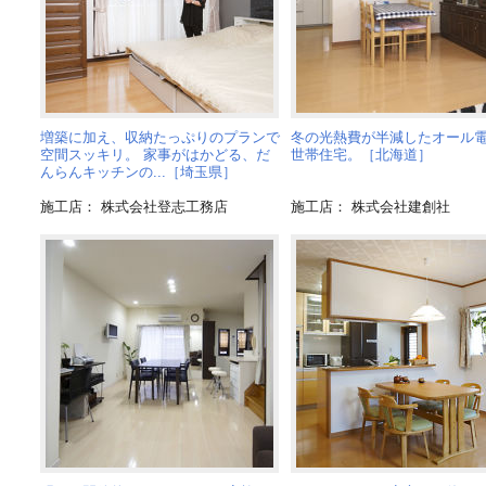
増築に加え、収納たっぷりのプランで
冬の光熱費が半減したオール
空間スッキリ。 家事がはかどる、だ
世帯住宅。［北海道］
んらんキッチンの...［埼玉県］
施工店： 株式会社登志工務店
施工店： 株式会社建創社