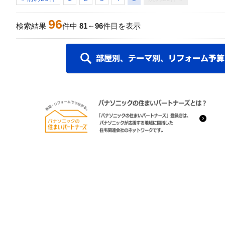
96
検索結果
件中
81
～
96
件目を表示