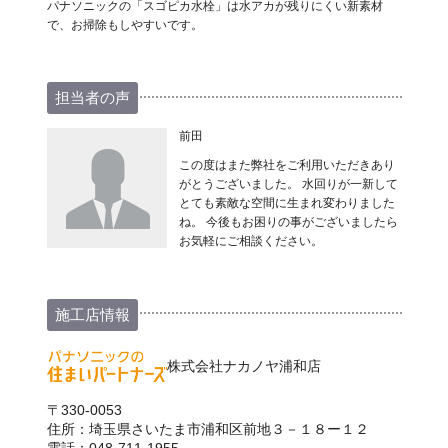
パナソニックの「スゴピカ水栓」は水アカが残りにくい新素材
で、お掃除もしやすいです。
担当者の声
前田
この度はまた弊社をご利用いただきあり
がとうございました。 水回りが一新して
とても素敵な空間に生まれ変わりました
ね。 今後もお困りの事がございましたら
お気軽にご相談ください。
施工店情報
株式会社ナカノヤ浦和店
〒330-0053
住所：埼玉県さいたま市浦和区前地３－１８ー１２
電話：048-711-1955