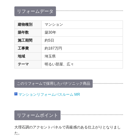
リフォームデータ
建物種別
マンション
築年数
築30年
施工期間
約5日
工事費
約187万円
地域
埼玉県
テーマ
明るい部屋、広々
このリフォームで採用したパナソニック商品
マンションリフォームバスルーム MR
リフォームポイント
大理石調のアクセントパネルで高級感のある仕上がりとなりまし
た。