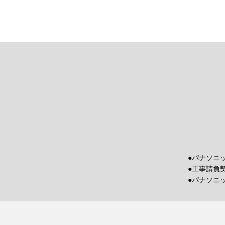
●パナソニ
●工事請負
●パナソニ