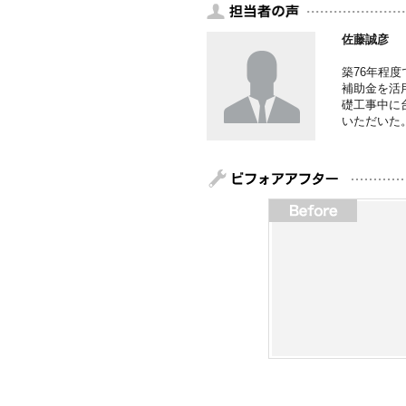
佐藤誠彦
築76年程
補助金を活
礎工事中に
いただいた