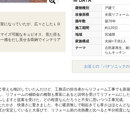
建物種別
戸建て
改修規模
全面リフォーム
築年数
築76年
別室になっていたが、広々としたＬＤ
施工期間
約120日
タマイズ可能なキュビオス、見た目も
地域
宮城県
統一感をだし見せる収納でインテリア
家族構成
夫婦+子供1人
テーマ
古民家再生、耐
らんキッチン
お近くの「パナソニックの
て替えも検討していたんだけど、工務店の担当者からリフォーム工事でも新
し、リフォームの補助金の種類も豊富にあると説明を受けてリフォームにし
ムしますと提案を受けた。どの程度なんだろうと不安に思いつつ工事完成。
たたかさ、快適さに驚きました。冬に暖房無しで朝起きても寒さはほとんど
圧が安定していると大喜びで、リフォーム前の光熱費と比べると半分程度に