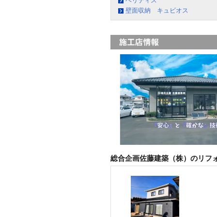
ベリティス
壁面収納 キュビオス
総合企画佐藤建築（株）のリフ