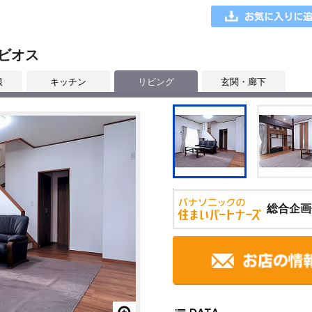
ビオス
根
キッチン
リビング
玄関・廊下
総合企画